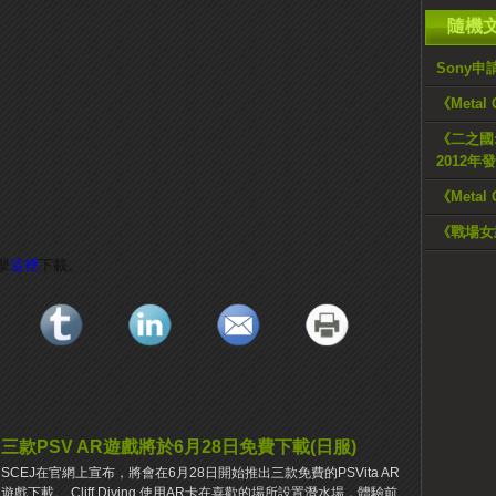
隨機
Sony
《Metal
《二之國
2012年
《Meta
《戰場女
擊
這裡
下載。
三款PSV AR遊戲將於6月28日免費下載(日服)
SCEJ在官網上宣布，將會在6月28日開始推出三款免費的PSVita AR
遊戲下載。 Cliff Diving 使用AR卡在喜歡的場所設置潛水場，體驗前