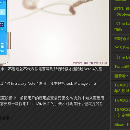
駭客組織公
《Wolve
《The L
憤怒
E3將永
PS5 Pr
《The D
Twitc
0月才正式上市，不過這並不代表你需要等到那個時候才能體驗Note 4的應
開發者：
個Galaxy Note 4應用，其中包括Task Manager、 S
TGA2023
年2 月1
載至設備中，前提用戶的應用設置需要更改為“允許未知來源應用
TGA20
需要有一款採用TouchWiz界面的手機才能夠運行，也就是說你
TGA2023
II 》定
應用名單：
Steam上