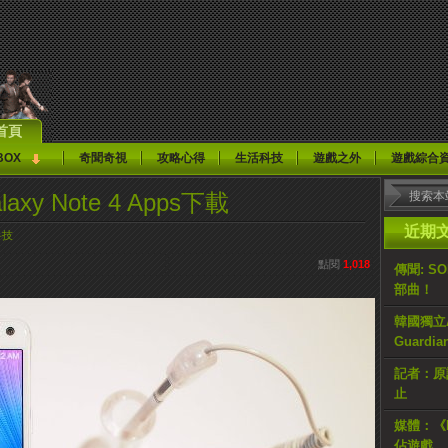
首頁
BOX
奇聞奇視
攻略心得
生活科技
遊戲之外
遊戲綜合
xy Note 4 Apps下載
近期
科技
點閱
1,018
傳聞: S
部曲！
韓國獨立AR
Guardi
記者：原計
止
媒體：《H
佔遊戲