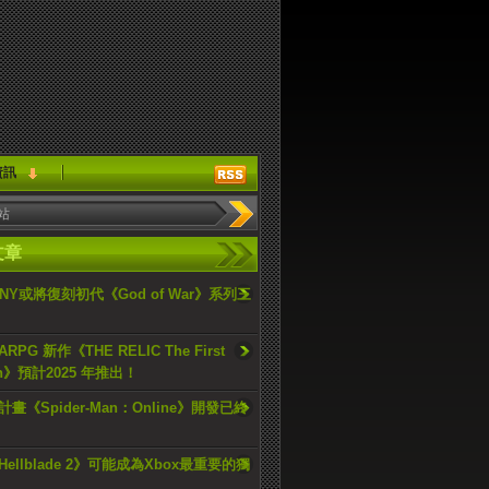
資訊
文章
ONY或將復刻初代《God of War》系列三
PG 新作《THE RELIC The First
an》預計2025 年推出！
畫《Spider-Man：Online》開發已終
ellblade 2》可能成為Xbox最重要的獨