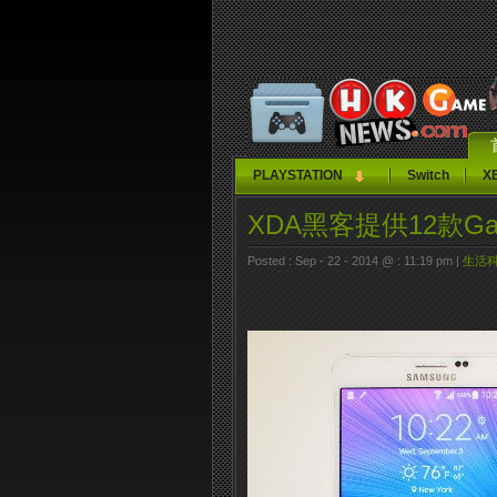
PLAYSTATION
Switch
X
XDA黑客提供12款Gala
Posted : Sep - 22 - 2014 @ : 11:19 pm |
生活