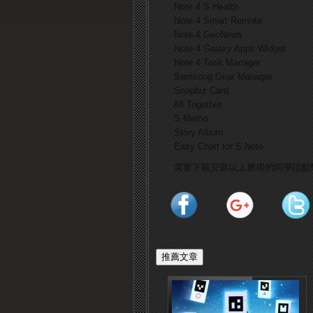
Note 4 S Health
Note 4 Smart Remote
Note 4 GeoNews
Note 4 Galaxy Apps Widget
Note 4 Task Manager
Samsung Gear Manager
Snapbiz Card
All Together
S Memo
Story Album
Easy Chart for S Note
需要下載安裝以上應用的同學請點