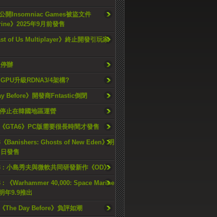
開Insomniac Games被盜文件
rine》2025年9月前發售
ast of Us Multiplayer》終止開發引玩家
久停辦
o GPU升級RDNA3/4架構?
ay Before》開發商Fntastic倒閉
h將停止在韓國地區運營
《GTA6》PC版需要很長時間才發售
《Banishers: Ghosts of New Eden》明
4 日發售
23 : 小島秀夫與微軟共同研發新作《OD》
 : 《Warhammer 40,000: Space Marine
檔明年9.9推出
《The Day Before》負評如潮