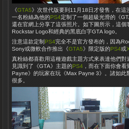
《
GTA5
》次世代版要到11月18日才發售，在
一名粉絲為他的
PS4
定制了一個超級光滑的《GTA》
還在官網上分享了這張照片。如下圖所示，這個
Rockstar Logo和經典的黑底白字GTA logo。
注意這款定制
PS4
完全不是官方發布的，因為Rock
Sony或微軟合作推出《
GTA5
》限定版的
PS4
或
真粉絲都喜歡用這種遊戲主題方式來表達他們對
見識到了​​《GTA》主題的
PS4
，而在下面你會看
Payne》的玩家在玩《Max Payne 3》。諸
很多。