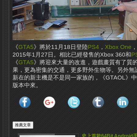
《
GTA5
》將於11月18日登陸
PS4
，
Xbox One
，
2015年1月27日。相比已經發售的Xbox 360和
P
《
GTA5
》將迎來大量的改進，遊戲畫質有了質
果，更為密集的交通，更多野外生物等。另外無
新在的新主機是不是同一家族的，《GTAOL》
版本中來。
史上首款64Bit Androi