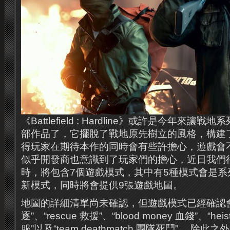
《Battlefield : Hardline》或許是今年來
部作品了，它擺脫了戰地原先樹立的風格，構建
得玩家在期待本作的同時會有些許擔心，遊戲會
似乎開發商也意識到了玩家們的擔心，近日我們
時，將包含7個遊戲模式，其中有5種模式會是系
新模式，同時將會提供9張遊戲地圖。
地圖的詳細清單尚未確認，但遊戲模式已經確認會有“h
逐”、“rescue 救援”、“blood money 血錢”、“heis
服”以及“team deathmatch 團隊死鬥” ，除