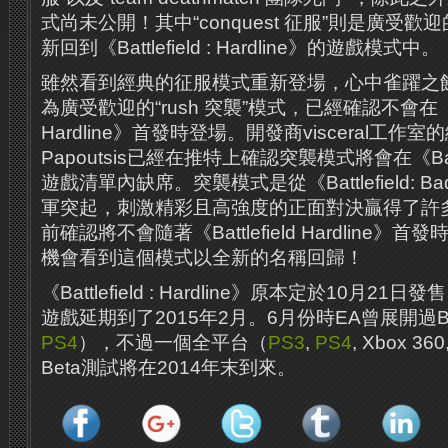
式尚未公開！其中“conquest 征服”則是廣受
新回到《Battlefield : Hardline》的遊戲模式中。
雖然看到經典的征服模式重新登場，心中雀躍之
為廣受歡迎的“rush 突襲”模式，已經確認不會在《Battl
Hardline》首發時登場。開發商visceral工作室的
Papoutsis已經在推特上確認突襲模式將會在《Battlef
遊戲清單內缺席。突襲模式是從《Battlefield: Ba
軍突起，刺激精彩且高強度的正面對決贏得了許
前確認將不會隨著《Battlefield Hardline
機會看到這個模式以全新的名稱回歸！
《Battlefield : Hardline》原本定於10月2
遊戲延期到了2015年2月。6月份時EA曾展開過B
PS4
），不過一個全平台（
PS3
,
PS4
, Xbox 360
Beta測試將在2014年末到來。