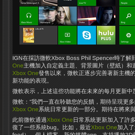
IGN在採訪微軟Xbox Boss Phil Spencer
One
主機加入自定義主題、背景圖片（壁紙）和
Xbox One
發售以來，微軟正逐步完善著新主機
新功能的表現。
微軟表示，上述這些功能將在未來的每月更新中
微軟：“我們一直在聆聽您的反饋，期待呈現更
Xbox One
系統日常更新的一部分。期待在將來與
此前微軟通過
Xbox One
日常系統更新加入了許
復了一些系統bug。比如，最近
Xbox One
加入了近
feed），個人檔案，新的媒體app，支持播放3