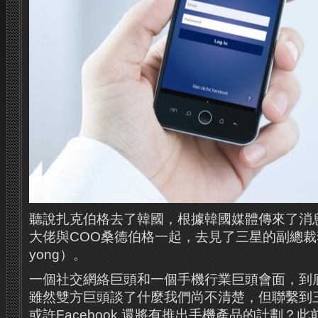
聽說扎克伯格去了韓國，根據韓國媒體傳來了消息，
大佬與COO桑德伯格一起，去見了三星的副總裁李在鎔
yong）。
一個社交網絡巨頭和一個手機行業巨頭會面，到
雖然雙方巨頭談了什麼我們尚不清楚，但聯繫到
或許Facebook 還將有推出手機產品的計劃？此前