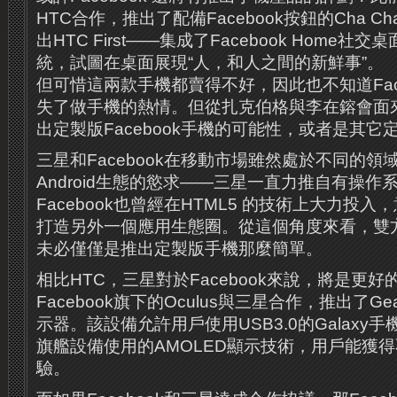
HTC合​​作，推出了配備Facebook按鈕的Cha
出HTC First——集成了Facebook Home社交桌面
統，試圖在桌面展現“人，和人之間的新鮮事”。
但可惜這兩款手機都賣得不好，因此也不知道Fac
失了做手機的熱情。但從扎克伯格與李在鎔會面
出定製版Facebook手機的可能性，或者是其它
三星和Facebook在移動市場雖然處於不同的
Android生態的慾求——三星一直力推自有操作
Facebook也曾經在HTML5 的技術上大力投
打造另外一個應用生態圈。從這個角度來看，雙
未必僅僅是推出定製版手機那麼簡單。
相比HTC，三星對於Facebook來說，將是更
Facebook旗下的Oculus與三星合作，推出了G
示器。該設備允許用戶使用USB3.0的Galaxy
旗艦設備使用的AMOLED顯示技術，用戶能獲
驗。