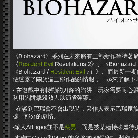
《Biohazard》系列在未來將有三部新作等待
《
Resident Evil
Revelations 2》、《Biohazard
《Biohazard /
Resident Evil
7）》。而最新一期的《G
便透露了關於這三部作品的情報，一起來了解下
- 在遊戲中有轉動的刀鋒的陷阱，玩家需要耐心
利用陷阱擊殺敵人以節省彈藥。
- 在談到巴瑞會不會​​出現時，製作人表示巴瑞
據一部分的劇情。
-敵人Affiliges並不是
喪屍
，而是被某種特殊虐待折
-本作中Claire和Moira的穿著“略顯保守”，製作人表