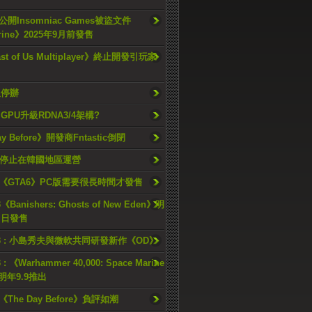
開Insomniac Games被盜文件
rine》2025年9月前發售
ast of Us Multiplayer》終止開發引玩家
久停辦
o GPU升級RDNA3/4架構?
ay Before》開發商Fntastic倒閉
h將停止在韓國地區運營
《GTA6》PC版需要很長時間才發售
《Banishers: Ghosts of New Eden》明
4 日發售
23 : 小島秀夫與微軟共同研發新作《OD》
 : 《Warhammer 40,000: Space Marine
檔明年9.9推出
《The Day Before》負評如潮