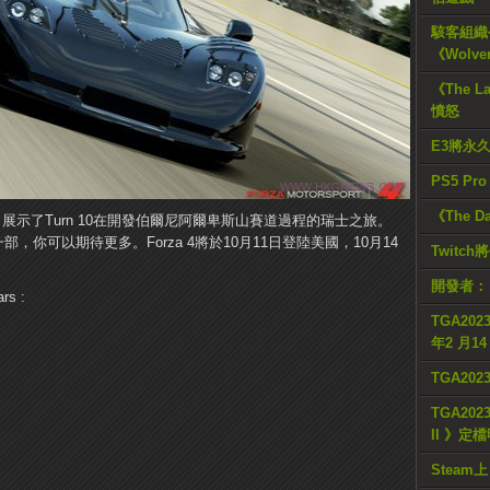
駭客組織公
《Wolve
《The L
憤怒
E3將永
PS5 Pr
《The D
開發日誌，展示了Turn 10在開發伯爾尼阿爾卑斯山賽道過程的瑞士之旅。
一部，你可以期待更多。
Forza 4將於10月11日登陸美國，10月14
Twitc
開發者：
rs :
TGA2023
年2 月1
TGA20
TGA2023
II 》定
Steam上