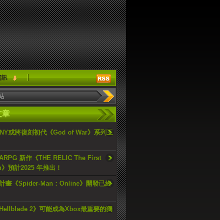
資訊
文章
ONY或將復刻初代《God of War》系列三
PG 新作《THE RELIC The First
an》預計2025 年推出！
畫《Spider-Man：Online》開發已終
ellblade 2》可能成為Xbox最重要的獨