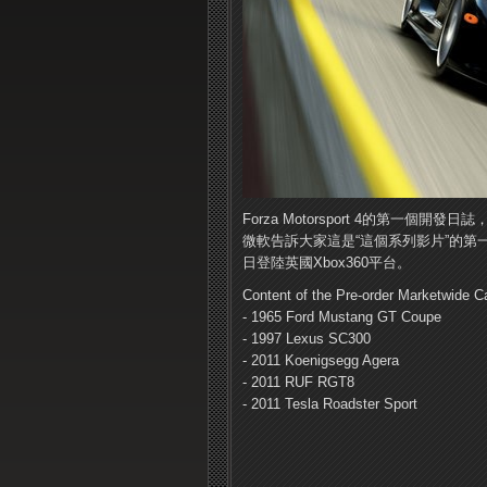
Forza Motorsport 4的第一個
微軟告訴大家這是“這個系列影片”的第
日登陸英國Xbox360平台。
Content of the Pre-order Marketwide Ca
- 1965 Ford Mustang GT Coupe
- 1997 Lexus SC300
- 2011 Koenigsegg Agera
- 2011 RUF RGT8
- 2011 Tesla Roadster Sport