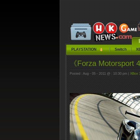
PLAYSTATION
Switch
X
《Forza Motors
Posted : Aug - 05 - 2011 @ : 10:30 pm |
XBox 