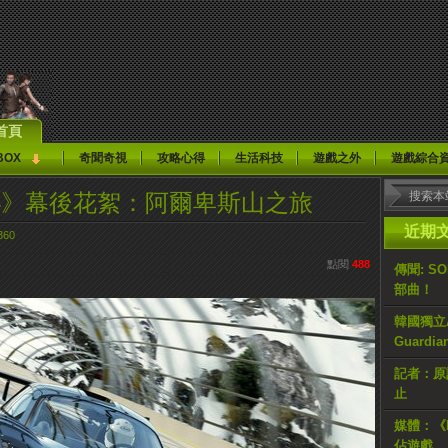
首頁
BOX
奇聞奇視
攻略心得
生活科技
遊戲之外
遊戲綜合
port 4》幕後花絮：阿爾卑斯山之旅
近期
360
點閱
488
傳聞: S
部曲！
韓國獨立AR
Guardi
記者：原計
止
媒體：《H
佔遊戲