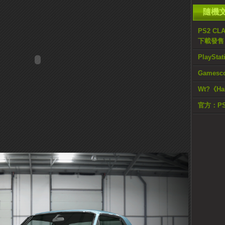
隨機
PS2 C
下載發售
PlaySt
Gamesc
Wt?《Ha
官方：P