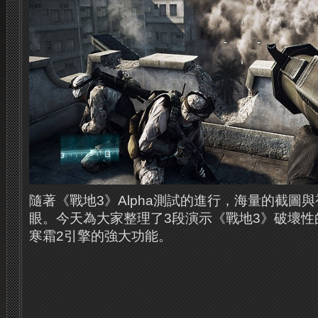
隨著《戰地3》Alpha測試的進行，海量的截圖
眼。
今天為大家整理了3段演示《戰地3》破壞性
寒霜2引擎的強大功能。