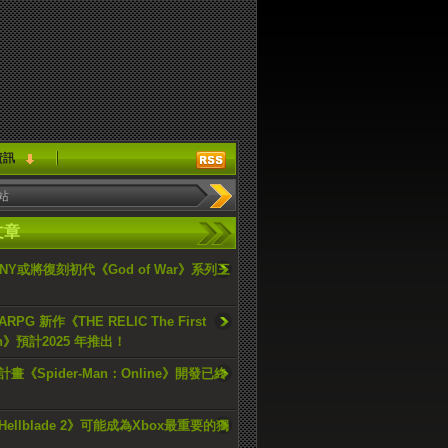
資訊
文章
ONY或將復刻初代《God of War》系列三
PG 新作《THE RELIC The First
an》預計2025 年推出！
畫《Spider-Man：Online》開發已終
ellblade 2》可能成為Xbox最重要的獨