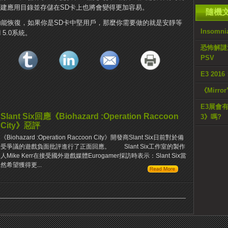
創建應用目錄並存儲在SD卡上也將會變得更加容易。
隨機
SD卡功能恢復，如果你是SD卡中堅用戶，那麼你需要做的就是安靜等
Insom
 5.0系統。
恐怖解謎遊戲
PSV
E3 201
《Mirro
E3展會有《
Slant Six回應《Biohazard :Operation Raccoon
3》嗎?
City》惡評
《Biohazard :Operation Raccoon City》開發商Slant Six日前對於備
受爭議的遊戲負面批評進行了正面回應。 Slant Six工作室的製作
人Mike Kerr在接受國外遊戲媒體Eurogamer採訪時表示：Slant Six當
然希望獲得更...