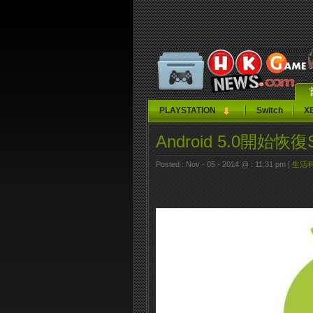
PLAYSTATION
Switch
X
Android 5.0開始
Posted : Nov - 05 - 2014 @ : 11:31 pm |
生活