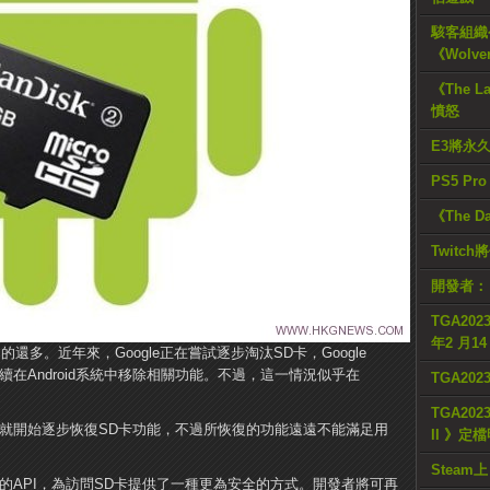
駭客組織公
《Wolve
《The L
憤怒
E3將永
PS5 Pr
《The D
Twitc
開發者：
TGA2023
年2 月1
多。近年來，Google正在嘗試逐步淘汰SD卡，Google
持續在Android系統中移除相關功能。不過，這一情況似乎在
TGA20
TGA2023
Google就開始逐步恢復SD卡功能，不過所恢復的功能遠遠不能滿足用
II 》定
Steam上
e添加了新的API，為訪問SD卡提供了一種更為安全的方式。開發者將可再