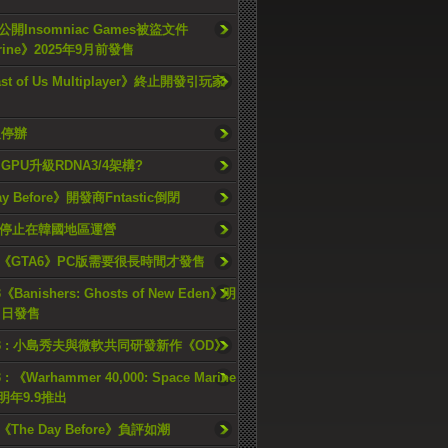
開Insomniac Games被盜文件
rine》2025年9月前發售
ast of Us Multiplayer》終止開發引玩家
久停辦
o GPU升級RDNA3/4架構?
ay Before》開發商Fntastic倒閉
h將停止在韓國地區運營
《GTA6》PC版需要很長時間才發售
《Banishers: Ghosts of New Eden》明
4 日發售
23 : 小島秀夫與微軟共同研發新作《OD》
 : 《Warhammer 40,000: Space Marine
檔明年9.9推出
《The Day Before》負評如潮