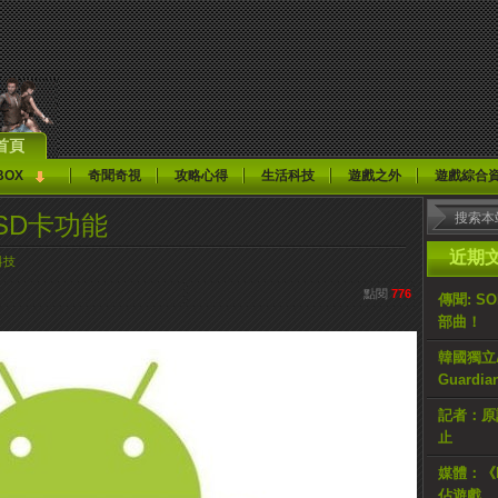
首頁
BOX
奇聞奇視
攻略心得
生活科技
遊戲之外
遊戲綜合
恢復SD卡功能
近期
科技
點閱
776
傳聞: S
部曲！
韓國獨立AR
Guardi
記者：原計
止
媒體：《H
佔遊戲