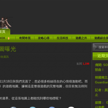
首頁
BOX
奇聞奇視
攻略心得
生活科技
遊戲之外
遊戲綜合
地圖曝光
近期
綜合資訊
點閱
1,198
傳聞: S
部曲！
韓國獨立AR
即將於11月18日與我們見面了，想必很多粉絲現在的心情很激動吧。而
Guardi
y 4》的遊戲地圖。據稱這是整個遊戲的完整地圖，但目前無法得到
記者：原計
止
的邊界。從這張地圖上都能找到哪些地標呢？
媒體：《H
佔遊戲