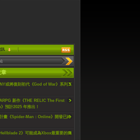
資訊
文章
ONY或將復刻初代《God of War》系列三
PG 新作《THE RELIC The First
an》預計2025 年推出！
畫《Spider-Man：Online》開發已終
ellblade 2》可能成為Xbox最重要的獨