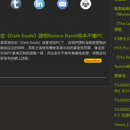
駭客組織公
《Wolve
《The L
憤怒
從《Dark Souls》證明Namco Bandi根本不懂PC
E3將永
萬眾期待的《Dark Souls》就要登陸PC了，當我們讚歎遊戲那驚豔的
PS5 Pr
藝術設定的同時，黑暗之魂很有機會靠著出彩的畫面而閃耀。像是那
些為PC量身定制的遊戲一樣，所以改作不會有無腦地改變。很難說玩
《The D
家發布的網上請願...
Twitc
開發者：
TGA2023
年2 月1
TGA20
TGA2023
II 》定
Steam上