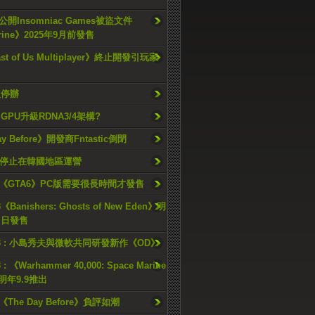
開Insomniac Games被盜文件
rine》2025年9月前發售
ast of Us Multiplayer》終止開發引玩家
久停辦
o GPU升級RDNA3/4架構?
ay Before》開發商Fntastic倒閉
h將停止在韓國地區運營
《GTA6》PC版需要很長時間才發售
《Banishers: Ghosts of New Eden》明
4 日發售
23 : 小島秀夫與微軟共同研發新作《OD》
 : 《Warhammer 40,000: Space Marine
檔明年9.9推出
《The Day Before》負評如潮