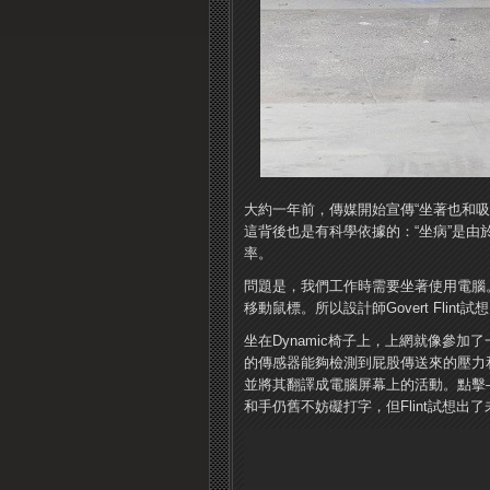
大約一年前，傳媒開始宣傳“坐著也和
這背後也是有科學依據的：“坐病”是
率。
問題是，我們工作時需要坐著使用電腦
移動鼠標。所以設計師Govert Fli
坐在Dynamic椅子上，上網就像參
的傳感器能夠檢測到屁股傳送來的壓力
並將其翻譯成電腦屏幕上的活動。點擊
和手仍舊不妨礙打字，但Flint試想出