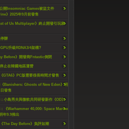
開Insomniac Games被盜文件
rine》2025年9月前發售
ast of Us Multiplayer》終止開發引玩家
久停辦
o GPU升級RDNA3/4架構?
ay Before》開發商Fntastic倒閉
h將停止在韓國地區運營
《GTA6》PC版需要很長時間才發售
《Banishers: Ghosts of New Eden》明
4 日發售
23 : 小島秀夫與微軟共同研發新作《OD》
 : 《Warhammer 40,000: Space Marine
檔明年9.9推出
《The Day Before》負評如潮