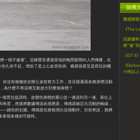
隨機
體感開發
《The L
玩家爆料:
將”被”
《GT 6
吸煙一樣不健康”。這種聲音通過當地的晚間新聞向人們傳播，在
《Dark
由於你久坐不起，增加了患上心血管疾病、糖尿病甚至是癌症的機
小時以上
。你沒有偷懶坐在辦公桌前努力工作，並且能通過各種身體活動
nt試想，為什麼不將這種互動放大到整個身體？
加了一個普拉提課程。改變你身體的重心從一邊滾到另一邊。座位上
和角度，然後將數據傳送給感應器，傳感器確定出活動的軸線，
——踢你的右腿。傳感器也會檢測出這個動作。目前來說，胳膊
了未來很多種的可能性。