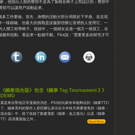
生理學家，他指出人類的臀部不是為了紮根在椅子上而設計的：臀部中
臀部可以讓用戶滾動起來。
nt還有很多工作要做。首先，身體的活動大部分局限於下半身。並且現
測軟件一樣精確。但最大的挑戰是說服那些辦公室裡的人使用它。一
普通的人體工程學椅子。視頻中，一個婦女走過一個又一個員工，在
的踢腿和扭動。看起來一點都不酷。Flint說：“需要更多的研究才可
《鐵拳混合版》包含《鐵拳 Tag Tournament 2 》
DEMO
還是來自聖地亞哥漫展的消息，PS3的玩家有幸能夠玩到《鐵拳TT2》
了。鐵拳系列的製作人原田勝弘表示在今年秋天將要發售的《鐵拳：
混合版》中，除了收錄了動畫電影《鐵拳：血之復仇》以及《鐵拳
TT》高清重製版之外...