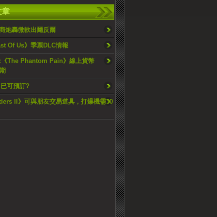
文章
商炮轟微軟出爾反爾
ast Of Us》季票DLC情報
《The Phantom Pain》線上貨幣
到期
》已可預訂?
siders II》可與朋友交易道具，打爆機需30