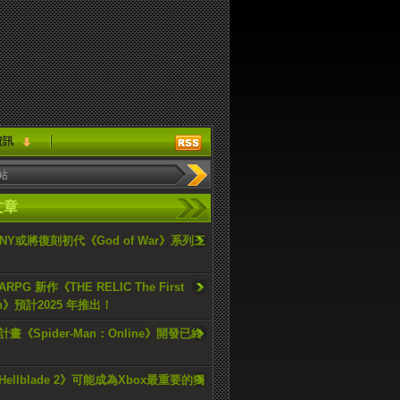
資訊
文章
ONY或將復刻初代《God of War》系列三
PG 新作《THE RELIC The First
an》預計2025 年推出！
畫《Spider-Man：Online》開發已終
ellblade 2》可能成為Xbox最重要的獨