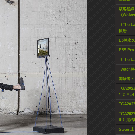
駭客組織公
《Wolve
《The L
憤怒
E3將永
PS5 Pr
《The D
Twitc
開發者：
TGA2023
年2 月1
TGA20
TGA2023
II 》定
Steam上