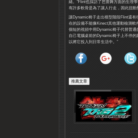
緒。”Flint也採訪了芭蕾舞方面的
有許多軟骨是為了讓人行走，因此扭動
讓Dynamic椅子走出模型階段Fli
在的設備不能像Kinect其他運動檢
個短的視頻中用Dynamic椅子代替
自己電腦桌前的Dynamic椅子上不停
以將它投入到日常生活中。”