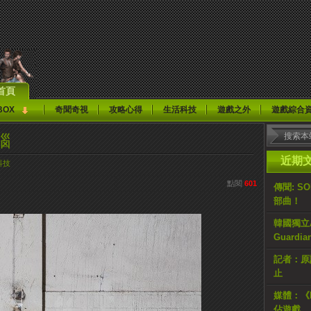
首頁
BOX
奇聞奇視
攻略心得
生活科技
遊戲之外
遊戲綜合
腦
近期
科技
點閱
601
傳聞: S
部曲！
韓國獨立AR
Guardi
記者：原計
止
媒體：《H
佔遊戲