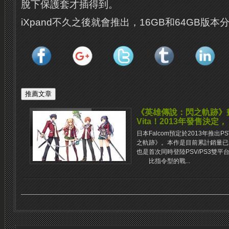
脫下保護套才插得到。
iXpand不久之後就會推出，16GB和64GB版本分
《英雄傳說：閃之軌跡》畫
Vita！2013年發售決定，
日本Falcom預定於2013年推出
之軌跡》。本作是目前累計銷量已
也是首次同時登陸PSV/PS3雙平
比指令型的戰...