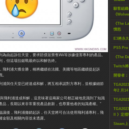
駭客組織公
《Wolve
《The L
憤怒
E3將永
PS5 Pr
利為由起訴任天堂，要求賠償並禁售Wii等涉嫌侵害專利的產品。
《The D
利，但這場拉鋸戰最終以和解告終。
Twitc
，飛利浦大獲全勝，稱將繼續在法國、美國等地區繼續提起訴
戰。
開發者：
利浦與任天堂已經達成和解，將互相承認對方專利，並根據細節
TGA2023
年2 月1
夠與飛利浦達成和解，這意味著這兩家公司都正確地意識到了知識
TGA20
產品，長期以來非常重視產品創新，也尊重他者的知識產權。”
TGA2023
協議後，飛利浦撤銷起訴，任天堂將可合法使用飛利浦專利，飛
II 》定
權金額及相關內容並未透露。
Steam上