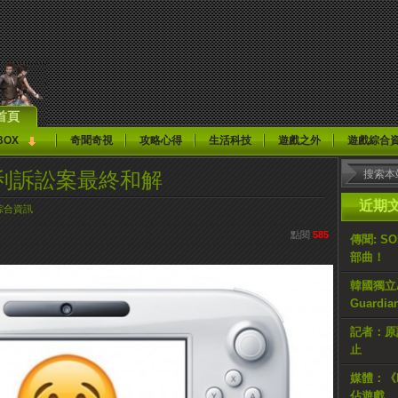
首頁
BOX
奇聞奇視
攻略心得
生活科技
遊戲之外
遊戲綜合
利訴訟案最終和解
近期
綜合資訊
點閱
585
傳聞: S
部曲！
韓國獨立AR
Guardi
記者：原計
止
媒體：《H
佔遊戲