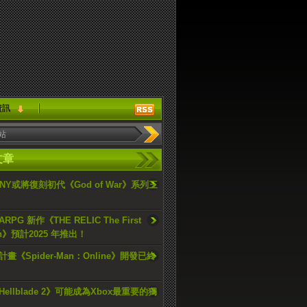
資訊
文章
ONY或將復刻初代《God of War》系列三
PG 新作《THE RELIC The First
an》預計2025 年推出！
畫《Spider-Man：Online》開發已終
ellblade 2》可能成為Xbox最重要的獨