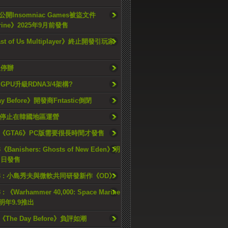
開Insomniac Games被盜文件
rine》2025年9月前發售
ast of Us Multiplayer》終止開發引玩家
久停辦
o GPU升級RDNA3/4架構?
ay Before》開發商Fntastic倒閉
h將停止在韓國地區運營
《GTA6》PC版需要很長時間才發售
《Banishers: Ghosts of New Eden》明
4 日發售
23 : 小島秀夫與微軟共同研發新作《OD》
 : 《Warhammer 40,000: Space Marine
檔明年9.9推出
《The Day Before》負評如潮