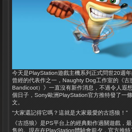
今天是PlayStation遊戲主機系列正式問世20
曾經的代表作之一，Naughty Dog工作室的《古惑
Bandicoot）》一直沒有新作消息，不過令人
個日子，Sony歐洲PlayStation官方推特發
文。
“大家還記得它嗎？這就是大家最愛的古惑狼！”
《古惑狼》是PS平台上的經典動作過關遊戲，最初
售的。現在在PlayStation體驗會前夕，官方