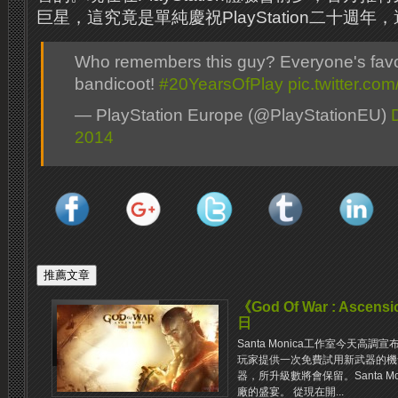
巨星，這究竟是單純慶祝PlayStation二十週
Who remembers this guy? Everyone's favo
bandicoot!
#20YearsOfPlay
pic.twitter.c
— PlayStation Europe (@PlayStationEU)
2014
《God Of War : Asc
日
Santa Monica工作室今天高調宣布將給
玩家提供一次免費試用新武器的機
器，所升級數將會保留。Santa 
廠的盛宴。 從現在開...