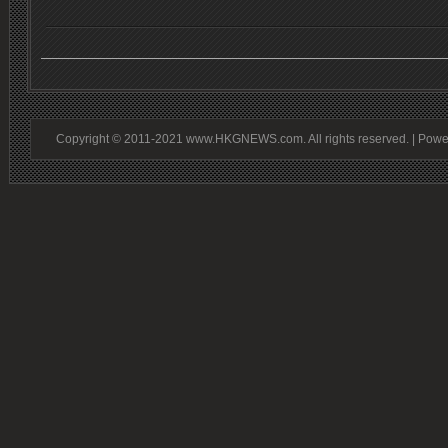
Copyright © 2011-2021 www.HKGNEWS.com. All rights reserved. | Pow