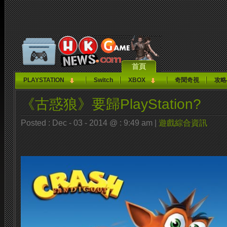
首頁
PLAYSTATION
Switch
XBOX
奇聞奇視
攻略
《古惑狼》要歸PlayStation?
Posted : Dec - 03 - 2014 @ : 9:49 am |
遊戲綜合資訊