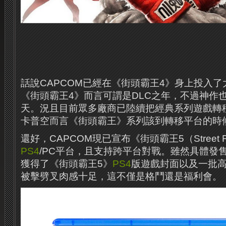
話說CAPCOM已經在《街頭霸王4》身上投入了
《街頭霸王4》而言可謂是DLC之年，不過神作
天。況且目前眾多廠商已陸續把經典系列遊戲轉
卡普空而言《街頭霸王》系列該到轉移平台的時
還好，CAPCOM現已宣布《街頭霸王5（Street Fi
PS4
/PC平台，且支持跨平台對戰。雖然具體發
獲得了《街頭霸王5》
PS4
版遊戲封面以及一批
被擊劈叉肉感十足，這不僅是格鬥還是福利會。