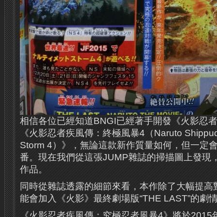
相信各位已經知道BNGI已經著手開發《火影忍
《火影忍者疾風傳：終極風暴4（Naruto Shippuden: 
Storm 4）》，無論這款新作質量如何，但一
番。現在我們從這張JUMP雜誌的掃描圖上發現
作品。
同時從雜誌透露的細節來看，本作除了大幅提高
能會加入《火影》最終劇場版“THE LAST”的劇
《火影忍者疾風傳：究極忍者風暴4》將於201