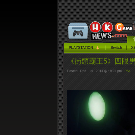
PLAYSTATION
Switch
X
《街頭霸王5》四眼男Cha
Posted : Dec - 14 - 2014 @ : 9:24 pm |
PS4