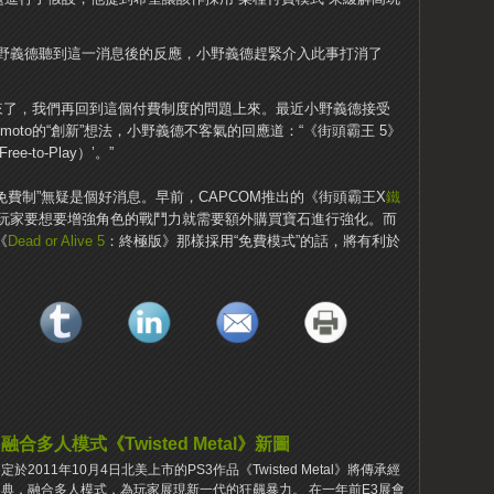
野義德聽到這一消息後的反應，小野義德趕緊介入此事打消了
來了，我們再回到這個付費制度的問題上來。最近小野義德接受
Tsujimoto的“創新”想法，小野義德不客氣的回應道：“《街頭霸王 5》
to-Play）’。”
免費制”無疑是個好消息。早前，CAPCOM推出的《街頭霸王X
鐵
玩家要想要增強角色的戰鬥力就需要額外購買寶石進行強化。而
《
Dead or Alive 5
：終極版》那樣採用“免費模式”的話，將有利於
融合多人模式《Twisted Metal》新圖
定於2011年10月4日北美上市的PS3作品《Twisted Metal》將傳承經
典，融合多人模式，為玩家展現新一代的狂飆暴力。 在一年前E3展會