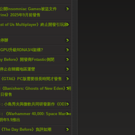
開Insomniac Games被盜文件
rine》2025年9月前發售
ast of Us Multiplayer》終止開發引玩家
久停辦
o GPU升級RDNA3/4架構?
ay Before》開發商Fntastic倒閉
h將停止在韓國地區運營
《GTA6》PC版需要很長時間才發售
《Banishers: Ghosts of New Eden》明
4 日發售
23 : 小島秀夫與微軟共同研發新作《OD》
 : 《Warhammer 40,000: Space Marine
檔明年9.9推出
《The Day Before》負評如潮