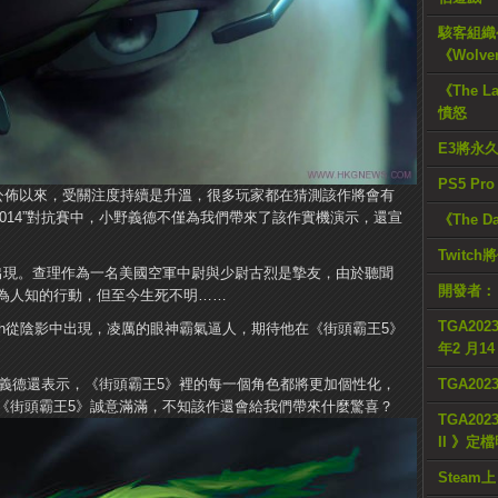
駭客組織公
《Wolve
《The L
憤怒
E3將永
PS5 Pr
er V）》公佈以來，受關注度持續是升溫，很多玩家都在猜測該作將會有
2014”對抗賽中，小野義德不僅為我們帶來了該作實機演示，還宣
《The D
Twitc
出現。查理作為一名美國空軍中尉與少尉古烈是摯友，由於聽聞
開發者：
為人知的行動，但至今生死不明……
TGA2023
Nash從陰影中出現，凌厲的眼神霸氣逼人，期待他在​​《街頭霸王5》
年2 月1
，小野義德還表示，《街頭霸王5》裡的每一個角色都將更加個性化，
TGA20
《街頭霸王5》誠意滿滿，不知該作還會給我們帶來什麼驚喜？
TGA2023
II 》定
Steam上