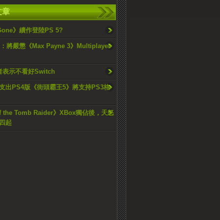
文章
 Gone》續作登陸PS 5?
ar：將嚴懲《Max Payne 3》Multiplayer
表示不看好Switch
支出PS4版《街頭霸王5》將支持PS3格
of the Tomb Raider》XBox獨佔後，天怒
四起