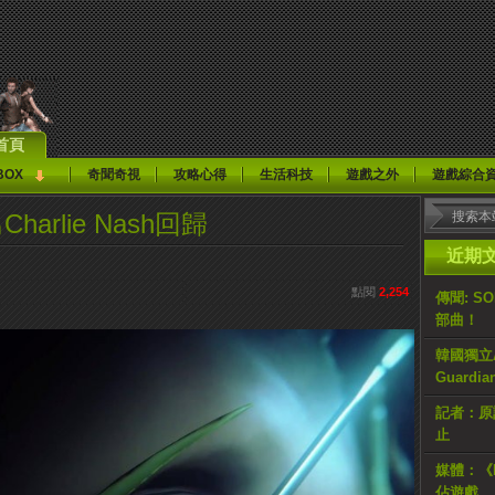
首頁
BOX
奇聞奇視
攻略心得
生活科技
遊戲之外
遊戲綜合
rlie Nash回歸
近期
點閱
2,254
傳聞: S
部曲！
韓國獨立AR
Guardi
記者：原計
止
媒體：《H
佔遊戲