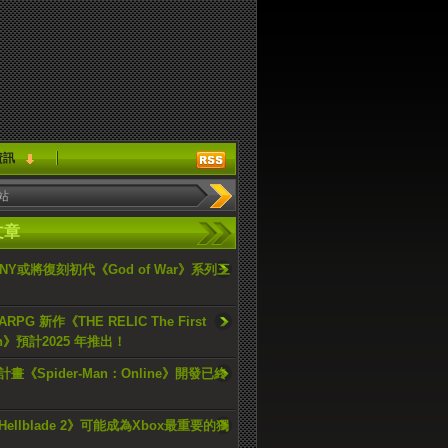
資訊
文章
ONY或將復刻初代《God of War》系列三
PG 新作《THE RELIC The First
an》預計2025 年推出！
畫《Spider-Man：Online》開發已終
ellblade 2》可能成為Xbox最重要的獨