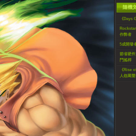
隨機
《Days
Rockst
作弊者
5成開發者
節省硬件
鬥搖桿
《Rise 
人怨罵聲