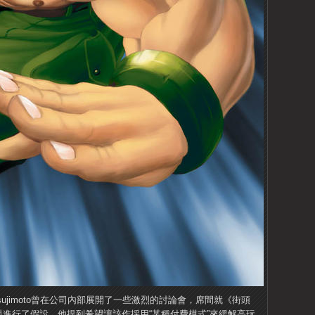
o Tsujimoto曾在公司內部展開了一些激烈的討論會，席間就《街頭
》的功能問題進行了假設，他提到希望讓該作採用“某種付費模式”來緩解高玩