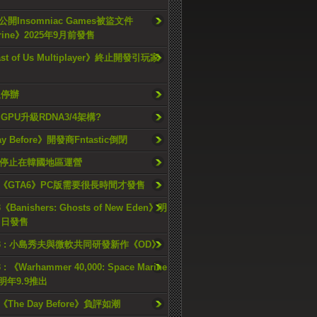
開Insomniac Games被盜文件
rine》2025年9月前發售
ast of Us Multiplayer》終止開發引玩家
久停辦
o GPU升級RDNA3/4架構?
ay Before》開發商Fntastic倒閉
h將停止在韓國地區運營
《GTA6》PC版需要很長時間才發售
《Banishers: Ghosts of New Eden》明
4 日發售
23 : 小島秀夫與微軟共同研發新作《OD》
 : 《Warhammer 40,000: Space Marine
檔明年9.9推出
《The Day Before》負評如潮