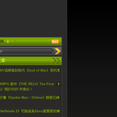
資訊
文章
ONY或將復刻初代《God of War》系列三
PG 新作《THE RELIC The First
an》預計2025 年推出！
畫《Spider-Man：Online》開發已終
ellblade 2》可能成為Xbox最重要的獨