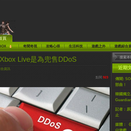
首頁
BOX
奇聞奇視
攻略心得
生活科技
遊戲之外
遊戲綜合
box Live是為兜售DDoS
近期
綜合資訊
點閱
923
傳聞: S
部曲！
韓國獨立AR
Guardi
記者：原計
止
媒體：《H
佔遊戲