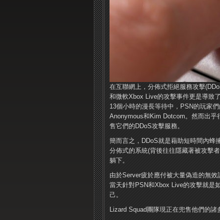
在互聯網上，分佈式拒絕服務攻擊(DDo
和微軟Xbox Live的攻擊事件更是
13個小時的漫長等待中，PSN的玩家
Anonymous和Kim Dotcom。然而
售它們的DDoS攻擊服務。
簡而言之，DDoS就是藉助短時間內
分佈式的系統(背後往往隱藏著被攻擊者
躺下。
由於Server疲於應付被大量偽造的無
當天針對PSN和Xbox Live的攻
己。
Lizard Squad團隊現正在兜售