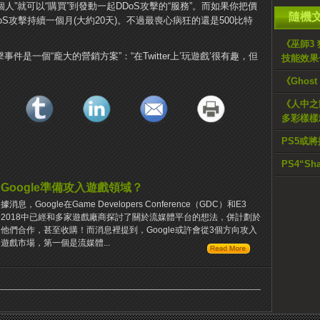
人”就可以“購買”到發動一起DDoS攻擊的“服務”。而如果你把價
隨機
oS攻擊持續一個月(大約20天)。不過最喪心病狂的還是500比特
《巫師3 狂
擊事件是一個“龐大的營銷方案”：“在Twitter上’玩遊戲’很有趣，但
技能效果
《Ghos
《人中之
多彩樣樣
PS5或
PS4“Sh
Google準備攻入遊戲領域？
據消息，Google在Game Developers Conference（GDC）和E3
2018中已經和多家遊戲廠商探討了關於流媒體平台的想法，併計劃於
他們合作，甚至收購！而消息裡提到，Google或許會從3個方向攻入
遊戲市場，第一個是流媒體...