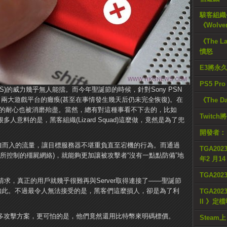
駭客組織公
《Wolve
《The L
憤怒
E3將永
PS5 Pr
S)的威力幾乎無人能擋。而今年聖誕節的時候，針對Sony PSN
導致了兩大遊戲平台的癱瘓(甚至在事情發生幾天后仍未完全恢復)。在
《The D
們的耐心也被消磨殆盡。當然，總有對這種事看不下去的，比如
Twitc
出乎很多人意料的是，黑客組織(Lizard Squad)這麼做，竟然是為了兜
開發者：
蜂擁而入的流量，讓目標服務器不堪重負直至宕機的行為。而通過
TGA2023
所控制的殭屍網絡)，就能夠更加讓被攻擊者“沒有一點點防備”地
年2 月1
TGA20
效請求，真正的用戶就幾乎很難再與Server取得連接了——聖誕節
擊就是如此。不過最令人無法接受的是，黑客們這麼損人，卻是為了利
TGA2023
II 》定
他們的諸多攻擊方案，更可怕的是，他們竟然還用比特幣來明碼標價。
Steam上