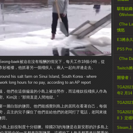
駭客組織公
《Wolve
《The L
憤怒
E3將永
PS5 Pr
《The D
eong-baek被迫在沒有報酬的情況下，每天工作18個小時，從
衫襤​​褸，他抓著另一個殘疾人，兩人一起向岸邊走去。
Twitc
開發者：
TGA2023
遠，他們在這個偏遠的小島上被迫勞作，而這種奴役殘疾人作為
年2 月1
。Kim說：“那簡直是人間地獄。”
TGA20
著一層白殼的鹽田。他們能感覺到島上的居民在看著自己，每個
旁，店主的兒子攔住了他們並給他們的老闆打了電話，老闆來後
TGA2023
鹽田。
II 》定
小島上奴役制度十分猖獗。韓國2/3的海鹽是在新安郡的許多島上
Steam上
200位居民中的一半都參與製鹽業。這裡的工人每天都要進行繁重的