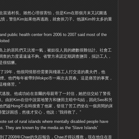
，過去當過村長。雖然心理很害怕，但是Kim在那個月末又試圖逃
分氣憤，警告Kim如果他再逃跑，就會挨刀子。他讓Kim幹太多的重
島上的居民們又沆瀣一氣，被奴役人員的總數很難估計。社會工
調查的力度還遠遠不夠。省警方承諾定期調查鹽田，採訪工人，
是很猖獗。
nui島上住了19年，他很同情那些需要與殘基工人打交道的農夫們，他
煙。他們每年被帶到Mokpo市一兩次去買春。這是痛苦的事實，
這種痛苦。”
嘗試逃脫。他成功給在首爾的母親寄了一封信，她把信交給了警長
體路線。由於Kim在信中說當地警方和鹽田主暗中勾結，因此Seo和另
他們趁Hong不在時搜查了他家，發現了苦工們坐在一個房間的床
時驚訝困惑，然後才安心，他說：“我得救了。”
o找到了2008年Chae的失踪報告，Chae才得以獲救，現在他住在首