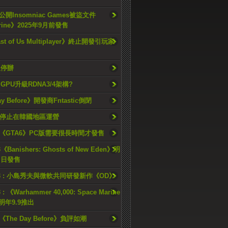
開Insomniac Games被盜文件
rine》2025年9月前發售
ast of Us Multiplayer》終止開發引玩家
久停辦
o GPU升級RDNA3/4架構?
ay Before》開發商Fntastic倒閉
h將停止在韓國地區運營
《GTA6》PC版需要很長時間才發售
《Banishers: Ghosts of New Eden》明
4 日發售
23 : 小島秀夫與微軟共同研發新作《OD》
 : 《Warhammer 40,000: Space Marine
檔明年9.9推出
《The Day Before》負評如潮