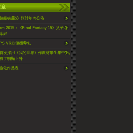
文章
超級街霸5》預計年內公佈
om 2015：《Final Fantasy 15》父子之
牽絆
PS VR方便攜帶包
首次採用《我的世界》作教材學生集中力,
有了明顯上升
ro強化作品表