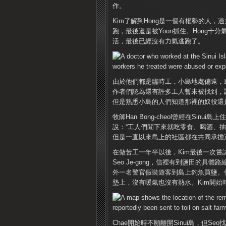
作。
Kim了解到Hong是一個有權勢的人
跑，最後還是被Yoon抓住。Hong十
活，最後已經沒有力氣逃跑了。
由於他們都是臨時工，小島地處偏遠，
作者們認為還有許多工人暫未被找到，
但是熟悉小島的人們知道那裡的奴役還
牧師Han Bong-cheol曾經在Si
說：“工人們閒下來就吃零食、喝酒、抽
但是一直以來島上的社區都在共同承擔
在做苦工一年半以後，Kim最後一次
Seo Je-gong，信裡有到鹽田的具
外一名警官假裝遊客到島上釣魚買鹽。
墊上，沒有暖氣也沒有熱水。Kim開始
Chae開始時不願離開Sinui島，但Se