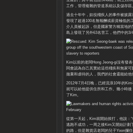
工作，管理複雜的管​​道系統以及儲存區
過去十年中，奴役殘疾人的事件被披露
發現了超過100名無報酬或薪資極低的
介人員被起訴，但是國家警方稱當地的
島上發現了另外63名苦工，他們中的3/
Kim以前的老闆Hong Jeong-g
闆會認為自己其實給這些殘疾和無家可歸的人
拋棄和虐待的人，我們的社會還能給他
2012年7月4日晚，已經流浪10年的
就可以給他提供住所和工作。幾小時後，他
了Kim。
從第一天起，Kim就開始挨打，他說：
逃跑不成功，一周之後Kim又開始計劃下一
的路，但是雜貨店老闆的兒子Yoon攔