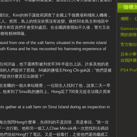
。
隨機
過5次。Kim的例子讓政府調查了全國上千個農場和殘疾人機構，
傳聞：《
工人。然而，島上的情況依舊沒有改變。雖然50名島主和地區中
警方和官員們不會受到處罰。在全國調查開始不久後，警方又在
Gamesc
4都有精神障礙。
間的深情
官方推出
日本小學
自我評價
i沒有發表任何評論，他下週將對被判坐牢3年半提出上訴。許多其他的老
們提供了慰籍。64歲的鹽場主Hong Chi-guk說：“他們是被
PS4 P
們提供什麼其它出路呢？”
Kim在首爾的一個火車站睡覺，一位陌生人找到了他，說第二天一早
來到了Sinui島的鹽田上。Hong花了700美元從非法職介買來
“每次我問Hong什麼事，先得到的不是回答，而是拳頭。”第一次
次行動。他和另一個工人Chae Min-sik再一次想找到去碼頭
住他們並給Hong打了電話。又是一頓毒打，之後他們還得繼續工