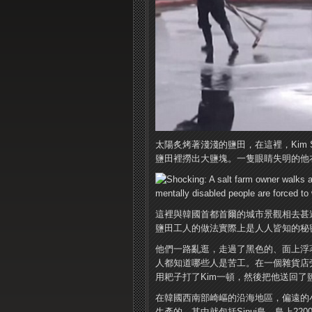
太陽炙烤著淺淺的鹽田，在這裡，Kim S
鹽田裡撈出大鹽塊。一隻眼睛失明的他衣
這裡與韓國首都首爾的城市景觀相去甚
鹽田工人的做法實際上是人人皆知的秘密
他們一路亂逛，走過了黑色的、面上浮
人都知道哪些人是苦工。在一個雜貨店
用耙子打了Kim一頓，然後把他送回了
在韓國西南部崎嶇的沿海地區，偏遠的
生產的，其中就包括Sinui島，島上2