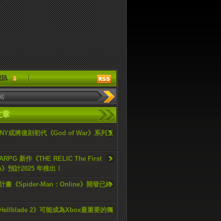
資訊
文章
ONY或將復刻初代《God of War》系列三
PG 新作《THE RELIC The First
an》預計2025 年推出！
畫《Spider-Man：Online》開發已終
ellblade 2》可能成為Xbox最重要的獨