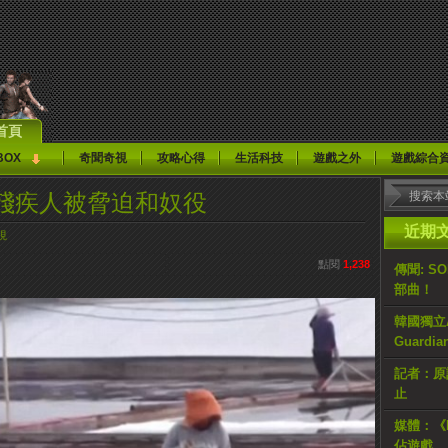
首頁
BOX
奇聞奇視
攻略心得
生活科技
遊戲之外
遊戲綜合
殘疾人被脅迫和奴役
近期
視
點閱
1,238
傳聞: S
部曲！
韓國獨立AR
Guardi
記者：原計
止
媒體：《H
佔遊戲