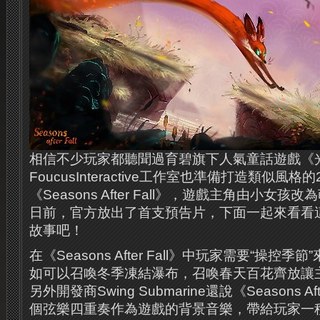
相信不少玩家都聽聞過育碧旗下人氣童話遊戲《
FoucusInteractive工作室也準備打造類似風
《Seasons After Fall》，遊戲主角由小女
日前，官方放出了首支預告片，下面一起來看看
故事吧！
在《Seasons After Fall》中玩家需要“操控
如可以召喚冬季凍結瀑布，召喚春天百花齊放讓
另外開發商Swing Submarine還說《Seasons Af
個弦樂四重奏作為遊戲的背景音樂，帶給玩家一