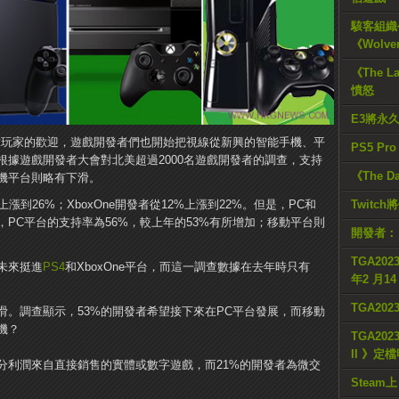
駭客組織公
《Wolve
《The L
憤怒
E3將永
球玩家的歡迎，遊戲開發者們也開始把視線從新興的智能手機、平
PS5 Pr
據遊戲開發者大會對北美超過2000名遊戲開發者的調查，支持
《The D
機平台則略有下滑。
上漲到26%；XboxOne開發者從12%上漲到22%。但是，PC和
Twitc
PC平台的支持率為56%，較上年的53%有所增加；移動平台則
開發者：
TGA2023
在未來挺進
PS4
和XboxOne平台，而這一調查數據在去年時只有
年2 月1
TGA20
滑。調查顯示，53%的開發者希望接下來在PC平台發展，而移動
機？
TGA2023
II 》定
分利潤來自直接銷售的實體或數字遊戲，而21%的開發者為微交
Steam上