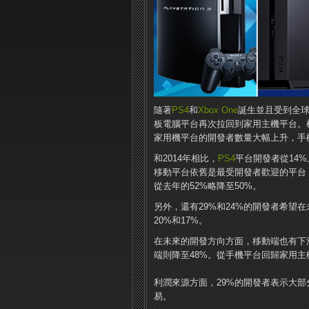
隨著
PS4
和
Xbox One
誕生並且受到全
板電腦平台再次拉回到家用主機平台。根
家用機平台的開發者數量大幅上升，手
和2014年相比，
PS4
平台開發者從14%
移動平台依舊是最受開發者歡迎的平台，
從去年的52%略降至50%。
另外，還有29%和24%的開發者希望
20%和17%。
在未來的開發方向方面，移動端也有下
端則降至48%。從手機平台回歸家用主
利潤來源方面，29%的開發者表示大部
易。