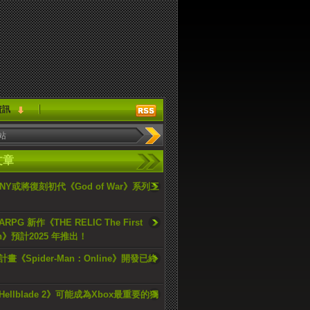
資訊
文章
ONY或將復刻初代《God of War》系列三
PG 新作《THE RELIC The First
an》預計2025 年推出！
畫《Spider-Man：Online》開發已終
ellblade 2》可能成為Xbox最重要的獨