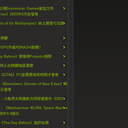
開Insomniac Games被盜文件
rine》2025年9月前發售
ast of Us Multiplayer》終止開發引玩家
久停辦
o GPU升級RDNA3/4架構?
ay Before》開發商Fntastic倒閉
h將停止在韓國地區運營
《GTA6》PC版需要很長時間才發售
《Banishers: Ghosts of New Eden》明
4 日發售
23 : 小島秀夫與微軟共同研發新作《OD》
 : 《Warhammer 40,000: Space Marine
檔明年9.9推出
《The Day Before》負評如潮