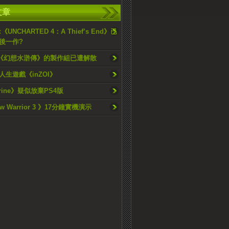
文章
 :《UNCHARTED 4：A Thief’s End》已
後一作?
mi《幻想水滸傳》的製作組已遭解散
人生遊戲《inZOI》
erine》疑似放棄PS4版
w Warrior 3 》17分鐘實機演示