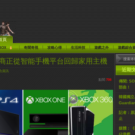
首頁
BOX
奇聞奇視
攻略心得
生活科技
遊戲之外
遊戲綜合
發商正從智能手機平台回歸家用主機
近期
合資訊
點閱
706
傳聞: S
部曲！
韓國獨立AR
Guardi
記者：原計
止
媒體：《H
佔遊戲