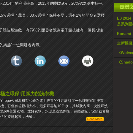
2014年的利潤較高，2013年的則為9%，20%認為基本持平。
隨機
15%選擇了裁員，38%選擇了保持不變，還有1%的開發者選擇
E3 2014
是系列最
子競技類游戲，有79%的開發者認為電子競技擁有一個長期性
Kona
全新模擬
它的樂趣”一位開發者表示。
《Wolv
《Shado
極之環保!用腳力的洗衣機
Yirego公司為租客和缺乏電力設置的住戶設計了一款腳動家用洗衣
機，它僅有垃圾桶大小，最多可容納10升水，其球狀內筒一次性可洗
滌6件普通衣物。放好衣物、水以及洗滌劑後，踩動踏板，滾筒就會飛
快的旋轉起來，洗滌...