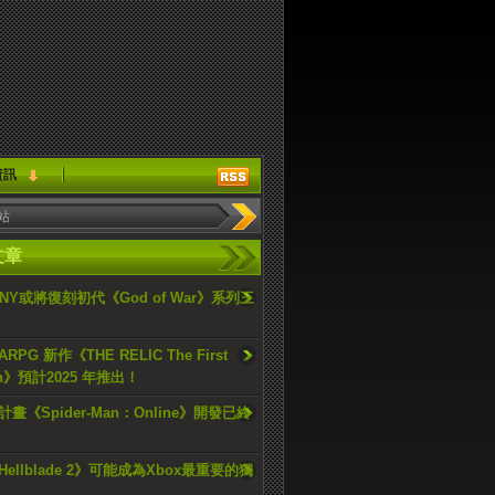
資訊
文章
ONY或將復刻初代《God of War》系列三
PG 新作《THE RELIC The First
an》預計2025 年推出！
畫《Spider-Man：Online》開發已終
ellblade 2》可能成為Xbox最重要的獨