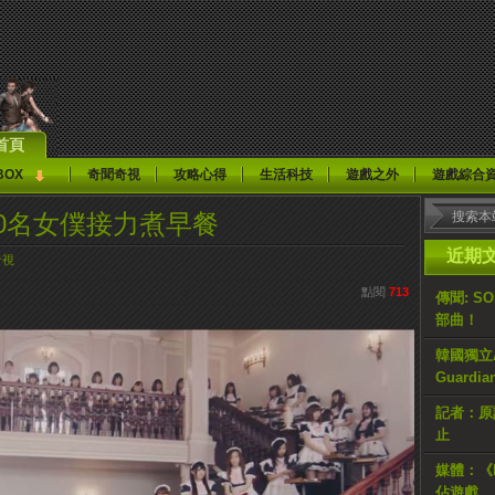
首頁
BOX
奇聞奇視
攻略心得
生活科技
遊戲之外
遊戲綜合
0名女僕接力煮早餐
近期
奇視
點閱
713
傳聞: S
部曲！
韓國獨立AR
Guardi
記者：原計
止
媒體：《H
佔遊戲