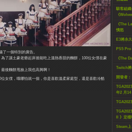
駭客組織公
《Wolve
《The L
憤怒
E3將永
PS5 Pr
攝了一個特別的廣告。
！為了讓土豪老爺起床後能吃上溫熱香甜的麵餅，100位女僕在豪
《The D
Twitc
，最後麵餅甩臉上我也高興啊！
開發者：
00位女僕，哦哪怕就一個，你是喜歡溫柔家庭型，還是喜歡冷酷
TGA2023
年2 月1
TGA20
TGA2023
II 》定
Steam上