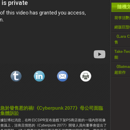
隨機
荷李活艷
絕版巨型G
《Lara C
售
Take-
能
《Batm
超前作
急於發售惹的禍!《Cyberpunk 2077》母公司面臨
集體訴訟
據彭博社消息，在昨日CDPR宣布遊戲下架PS商店後的一場內部視像
會議上，沮喪且憤怒的《Cyberpunk 2077》開發人員向董事會提出了