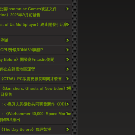
開Insomniac Games被盜文件
rine》2025年9月前發售
ast of Us Multiplayer》終止開發引玩家
久停辦
o GPU升級RDNA3/4架構?
ay Before》開發商Fntastic倒閉
h將停止在韓國地區運營
《GTA6》PC版需要很長時間才發售
《Banishers: Ghosts of New Eden》明
4 日發售
23 : 小島秀夫與微軟共同研發新作《OD》
 : 《Warhammer 40,000: Space Marine
檔明年9.9推出
《The Day Before》負評如潮