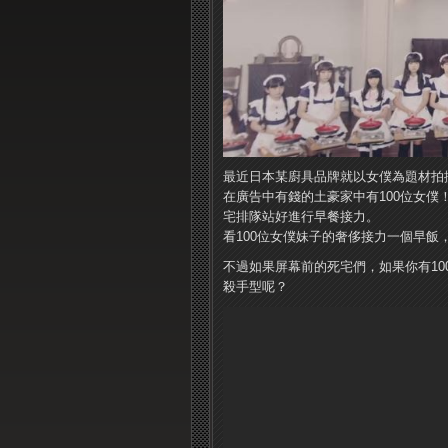
最近日本某廚具品牌就以女僕為題材拍
在廣告中有錢的土豪家中有100位女僕
宅排隊站好進行早餐接力。
看100位女僕妹子的奢侈接力一個早飯
不過如果屏幕前的死宅們，如果你有1
殺手型呢？