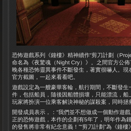
恐怖遊戲系列《鐘樓》精神續作“剪刀計劃（Project 
命名為《夜驚魂（Night Cry）》。之間官方
晚各種恐怖靈異事件不斷發生，著實很嚇人。現
官方截圖，一起來看看吧。
遊戲設定為一艘豪華客輪，航行期間，不斷發生
件，包括船員，隨後因船體損壞，只能漂流，船
玩家將扮演一位乘客解決神秘的謀殺案，同時拯
開發成員表示，：“我們並不想做成一個動作遊
正的恐怖遊戲，本作的企劃有5年了，明年作為鍾
的發售將非常有紀念意義！”“剪刀計劃”為《鐘