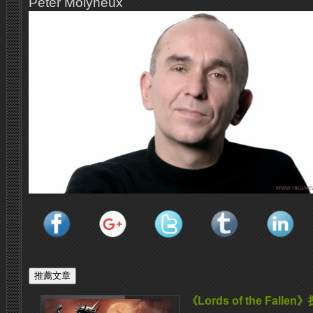
Peter Molyneux
《Lords of the Fal