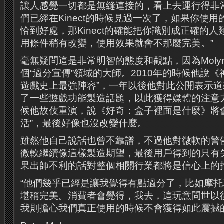
讓人感覺一切都是無縫連接的，看上去運行得非
們已經在Kinect的時候見過一次了，如果你使
恰到好處，那Kinect的確能把你識別成正確的
用條件稍有改變，使用效果就會不那麼完美。”
毫無疑問這是非常明智的態度和觀點，因為Moly
個“過分宣傳”領域的大師。2010年的時候他說《
遊戲史上最強陣容”，一年以後他對此公開表示
了一些遊戲功能製造話題，以此獲得媒體的注意力
候他故伎重演，說《好奇：盒子裡面是什麼》將
活”，最後好像也沒改變什麼。
雖然他自己說話也曾不靠譜，不過他對微軟的警
微軟繼續像這樣製造期望，最後用戶得到的只有
果出師不利的話對整個相關行業都將是信心上的
“他們幾乎已經是讓我覺得有點過分了，比如摩
堪稱完美。消費者會覺得，我去，這玩意問世以
我則擔心我們真正使用的時候不會獲得如此震撼的