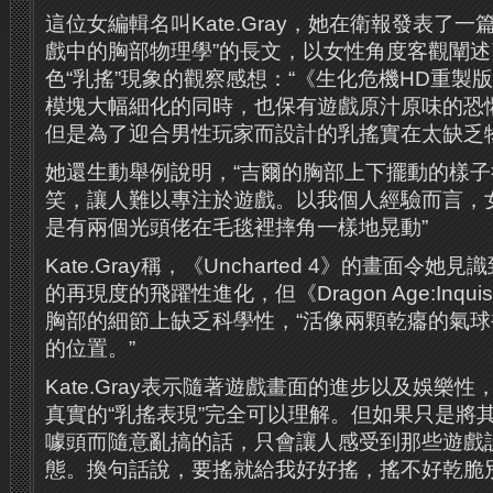
這位女編輯名叫Kate.Gray，她在衛報發表了
戲中的胸部物理學”的長文，以女性角度客觀闡
色“乳搖”現象的觀察感想：“《生化危機HD重製
模塊大幅細化的同時，也保有遊戲原汁原味的恐
但是為了迎合男性玩家而設計的乳搖實在太缺乏
她還生動舉例說明，“吉爾的胸部上下擺動的樣
笑，讓人難以專注於遊戲。以我個人經驗而言，
是有兩個光頭佬在毛毯裡摔角一樣地晃動”
Kate.Gray稱，《Uncharted 4》的畫面令
的再現度的飛躍性進化，但《Dragon Age:Inqui
胸部的細節上缺乏科學性，“活像兩顆乾癟的氣
的位置。”
Kate.Gray表示隨著遊戲畫面的進步以及娛樂
真實的“乳搖表現”完全可以理解。但如果只是將
噱頭而隨意亂搞的話，只會讓人感受到那些遊戲
態。換句話說，要搖就給我好好搖，搖不好乾脆