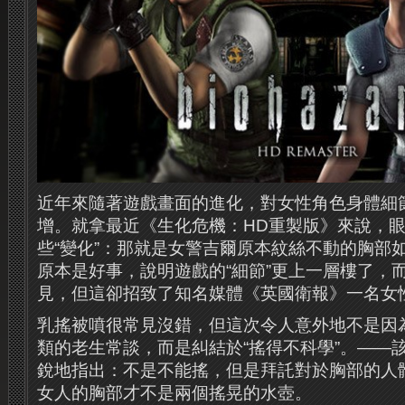
近年來隨著遊戲畫面的進化，對女性角色身體細
增。就拿最近《生化危機：HD重製版》來說，
些“變化”：那就是女警吉爾原本紋絲不動的胸部如
原本是好事，說明遊戲的“細節”更上一層樓了，
見，但這卻招致了知名媒體《英國衛報》一名女
乳搖被噴很常見沒錯，但這次令人意外地不是因
類的老生常談，而是糾結於“搖得不科學”。——
銳地指出：不是不能搖，但是拜託對於胸部的人
女人的胸部才不是兩個搖晃的水壺。