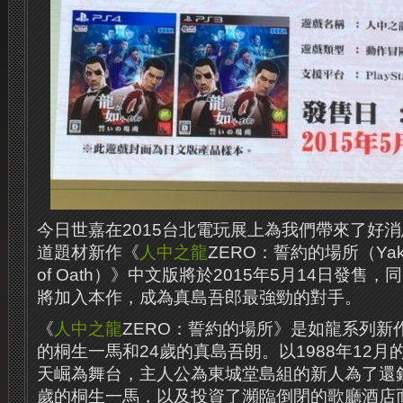
今日世嘉在2015台北電玩展上為我們帶來了好
道題材新作《
人中之龍
ZERO：誓約的場所（Yakuza 
of Oath）》中文版將於2015年5月14日發售，同
將加入本作，成為真島吾郎最強勁的對手。
《
人中之龍
ZERO：誓約的場所》是如龍系列新
的桐生一馬和24歲的真島吾朗。以1988年12
天崛為舞台，主人公為東城堂島組的新人為了還錢
歲的桐生一馬，以及投資了瀕臨倒閉的歌廳酒店