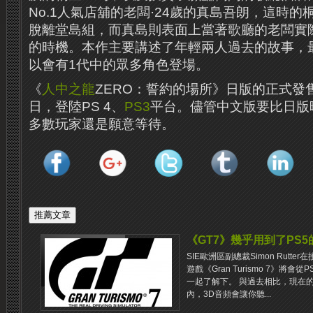
No.1人氣店舖的老闆·24歲的真島吾朗，這時
脫離堂島組，而真島則表面上當著歌廳的老闆實
的時機。本作主要講述了年輕兩人過去的故事，
以會有1代中的眾多角色登場。
《
人中之龍
ZERO：誓約的場所》日版的正式發售時
日，登陸PS 4、
PS3
平台。儘管中文版要比日版
多數玩家還是願意等待。
《GT7》幾乎用到了PS
SIE歐洲區副總裁Simon Rut
遊戲《Gran Turismo 7》將
一起了解下。 與過去相比，現在
內，3D音頻會讓你聽...