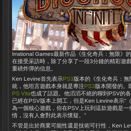
Irrational Games最新作品《生化奇兵：無限》的
在接受采訪時，除了分享了一段3分鐘的精彩遊
重磅炸彈的信息。
Ken Levine首先表示
PS3
版本的《生化奇兵：無限
統，他坦言遊戲本身就是專注
PS3
版本開發的。
PS Vita
也成了話題。他滔滔不絕的聊到PSV的
已經在PSV版本上開工，但是Ken Levine表
為一個核心遊戲，你在PSV上玩到這款遊戲是一件
情，沒有人會對此表示懷疑。”
不管是出於商業可能性還是技術可行性，Ken Lev