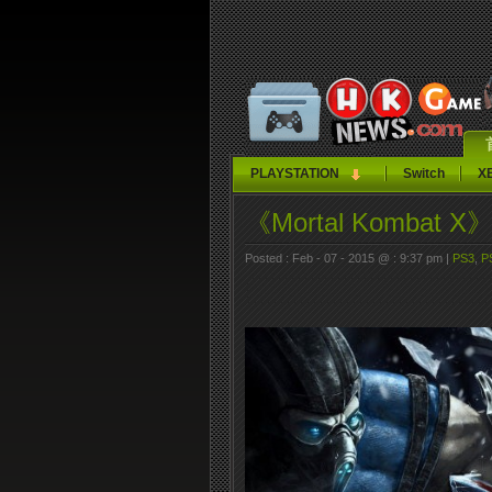
PLAYSTATION
Switch
X
《Mortal Komb
Posted : Feb - 07 - 2015 @ : 9:37 pm |
PS3
,
P