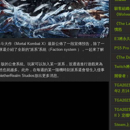
駭客組織公
《Wolve
《The L
憤怒
E3將永
腥暴力格斗大作《Mortal Kombat X》最新公佈了一段宣傳預告，除了一
PS5 Pr
紹了全新的“派系”系統（Faction system ），一起來了解
《The D
at X》版的公會系統。玩家可以加入某一派系，並通過進行遊戲來為
Twitc
然也就越多。此外，在每週的某一隨機時刻派系還會發生入侵事
rRealm Studios放出更多消息。
開發者：
TGA2023
年2 月1
TGA20
TGA2023
II 》定
Steam上