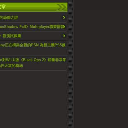
文章
的綠貓之謎
ne:Shadow Fall》Multiplayer職業情報
3》新測試截圖
ony正在構架全新的PSN 為新主機PS5做
sion對Wii U版《Black Ops 2》銷量非常不
低任天堂的粉絲