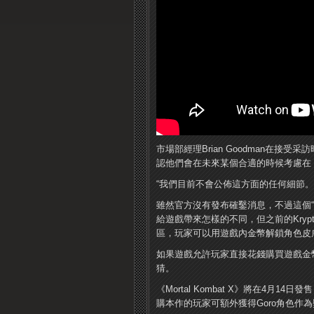
市場部經理Brian Goodman在接
認他們會在未來某個合適的時候考慮在《Mor
“我們目前不會公佈這方面的任何細節。
雖然官方沒有發布確鑿消息，不過這個
給遊戲帶來怎樣的不同，但之前的Kryp
區，玩家可以用遊​​戲內金幣解鎖角色
如果遊戲允許玩家直接花錢購買遊戲金
猜。
《Mortal Kombat X》將在4月14
購本作的玩家可額外獲得Goro角色作