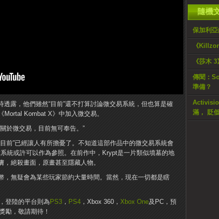
隨機
保加利亞
《Killzo
《莎木 
傳聞：S
準備？
Activi
受采訪時透露，他們雖然“目前”還不打算討論微交易系統，但也算是確
滿， 貶
tal Kombat X》中加入微交易。
關於微交易，目前無可奉告。”
“目前”已經讓人有所擔憂了。不知道這部作品中的微交易系統會
t系統或許可以作為參照。在前作中，Krypt是一片類似墳墓的地
皮膚，絕殺畫面，原畫甚至隱藏人物。
幣，無疑會為某些玩家節約大量時間。當然，現在一切都是瞎
日發售，登陸的平台則為
PS3
，
PS4
，Xbox 360，
Xbox One
及PC，預
為獎勵，敬請期待！