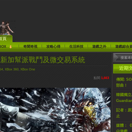
首頁
BOX
奇聞奇視
攻略心得
生活科技
遊戲之外
遊戲綜合
at X》新加幫派戰鬥及微交易系統
近期
S4
,
XBox 360
,
XBox One
點閱
1,663
傳聞: S
部曲！
韓國獨立AR
Guardi
記者：原計
止
媒體：《H
佔遊戲