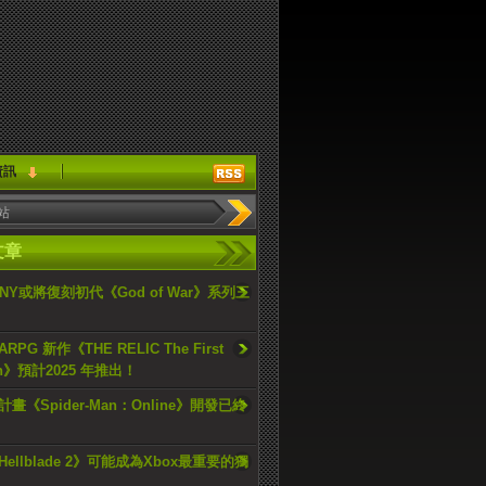
資訊
文章
ONY或將復刻初代《God of War》系列三
PG 新作《THE RELIC The First
an》預計2025 年推出！
畫《Spider-Man：Online》開發已終
ellblade 2》可能成為Xbox最重要的獨