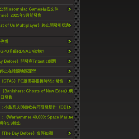
開Insomniac Games被盜文件
rine》2025年9月前發售
ast of Us Multiplayer》終止開發引玩家
久停辦
o GPU升級RDNA3/4架構?
ay Before》開發商Fntastic倒閉
h將停止在韓國地區運營
《GTA6》PC版需要很長時間才發售
《Banishers: Ghosts of New Eden》明
4 日發售
23 : 小島秀夫與微軟共同研發新作《OD》
 : 《Warhammer 40,000: Space Marine
檔明年9.9推出
《The Day Before》負評如潮