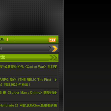
資訊
文章
ONY或將復刻初代《God of War》系列三
PG 新作《THE RELIC The First
an》預計2025 年推出！
畫《Spider-Man：Online》開發已終
ellblade 2》可能成為Xbox最重要的獨