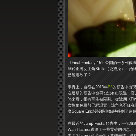
《Final Fantasy 15》公開的
關於正統女主角Stella（史黛拉）
已經遭砍了？
事實上，自從在2013年
E3
的預告中出現
在近期的預告中也再也沒有出現過，官
態來看，很有可能被閹割。從近期《Final
女性角色目前已經證實，該角色不僅在
麼Square Enix慢慢將焦點轉移到了
在最近的Jump Festa 預告中，一個粉
Wan Hazmer獲得了一些零碎的信息。Tw
中？”Hazmer給出一個大笑的表情，然