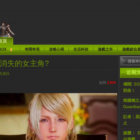
首頁
BOX
奇聞奇視
攻略心得
生活科技
遊戲之外
遊戲綜合
 15》消失的女主角?
近期
合資訊
點閱
2,910
傳聞: S
部曲！
韓國獨立AR
Guardi
記者：原計
止
媒體：《H
佔遊戲