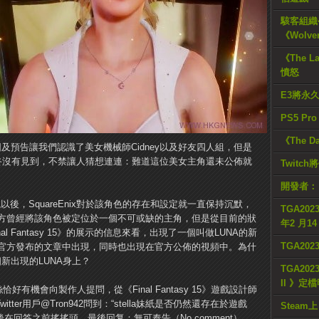
駭客組織公
《Wolve
《The L
憤怒
E3將永
PS5 Pr
《The D
一系列截圖及預告讓我們認識了美女機械師Cidney以及好友四人組，但是
，始終沒有見到，不禁讓人猜想連連：難道這位美女主角還未公佈就
Twitc
開發者：
以後，SquareEnix對於該角色的存在和設定就一直保持沉默，
TGA2023
方曾經將該角色被定位於一個不可或缺的主角，但是從目前的狀
年2 月1
 Fantasy 15》的展示的信息來看，出現了一個叫做LUNA的新
TGA20
官方發布的文章中出現，同時也出現在官方公佈的視頻中。為什
這個新出現的LUNA身上？
TGA2023
II 》定
絲恰好有機會向製作人提問，從《Final Fantasy 15》遊戲設計師
itter用戶@Tron942問到：“stella妹紙是否仍然還存在於遊戲
Steam上
後在回答之前搖搖頭，最後回复：無可奉告（No comment）。