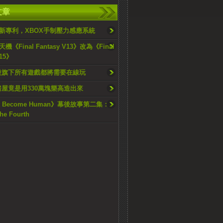
文章
新專利，XBOX手制壓力感應系統
《Final Fantasy V13》改為《Final
 15》
後旗下所有遊戲都將需要在線玩
真房屋竟是用330萬塊樂高造出來
oit Become Human》幕後故事第二集：
The Fourth