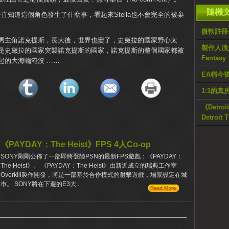
隨機
一直知道這個角色發生了什麼事，看起來Stella也不會完全的被棄
微軟註冊
男主角諾克提斯，長大後，世界也變了，史黛拉的國家野心太
製作人洩天機
是史黛拉的國家突襲諾克提斯的國家，諾克提斯的整個國家都被
Fantasy
引起的大海嘯淹沒 ……
EA稱今
1:1的
《Detr
Detroit 
《PAYDAY：The Heist》FPS 4人Co-op
SONY剛剛公佈了一部即將登陸PSN的最新FPS遊戲：《PAYDAY：
The Heist》。 《PAYDAY：The Heist》由新近成立的瑞典工作室
Overkill製作開發，將是一部基於合作模式的射擊遊戲，場景設定在城
市。 SONY將在下週的E3大...