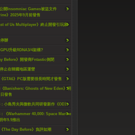
開Insomniac Games被盜文件
rine》2025年9月前發售
ast of Us Multiplayer》終止開發引玩家
久停辦
o GPU升級RDNA3/4架構?
ay Before》開發商Fntastic倒閉
h將停止在韓國地區運營
《GTA6》PC版需要很長時間才發售
《Banishers: Ghosts of New Eden》明
4 日發售
23 : 小島秀夫與微軟共同研發新作《OD》
 : 《Warhammer 40,000: Space Marine
檔明年9.9推出
《The Day Before》負評如潮