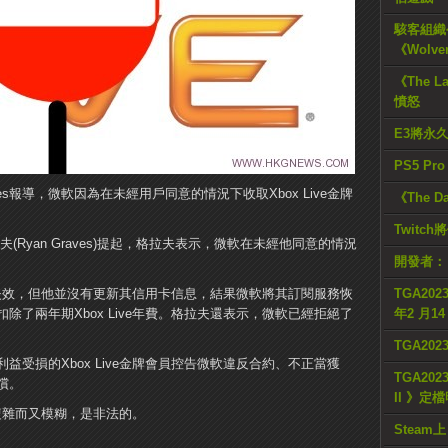
駭客組織公
《Wolve
《The L
憤怒
E3將永
PS5 Pr
ess Times報導，微軟因為在未經用戶同意的情況下收取Xbox Live金牌
《The D
Twitc
Ryan Graves)提起，格拉夫表示，微軟在未經他同意的情況
開發者：
會員失效，但他並沒有更新其信用卡信息，結果微軟將其訂閱服務恢
TGA2023
了兩年期Xbox Live年費。
格拉夫還表示，微軟已經拒絕了
年2 月1
TGA20
受損的Xbox Live金牌會員控告微軟違反合約、不正當獲
TGA2023
償。
II 》定
款複雜而又模糊，是非法的。
Steam上