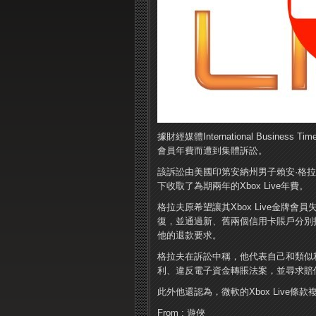
據財經媒體International Busin
會員年費而遭到集體訴訟。
該訴訟由美國印第安納州男子賴安·格拉夫(
下收取了為期兩年的Xbox Live年費。
格拉夫原希望讓其Xbox Live金牌
復，並通過新、舊兩個信用卡賬戶分別扣除
他的退款要求。
格拉夫在訴訟中稱，他代表自己和類似利益
利、違反電子資金轉賬法案，並尋求賠
此外他還認為，微軟的Xbox Live條
From : 遊俠