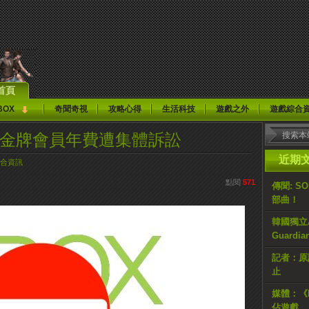
首頁
BOX
奇聞奇視
攻略心得
生活科技
遊戲之外
遊戲綜合
ive金牌會員年費遭集體訴訟
近期
合資訊
點閱
571
傳聞: S
部曲！
韓國獨立AR
Guardi
記者：原計
止
媒體：《H
佔遊戲