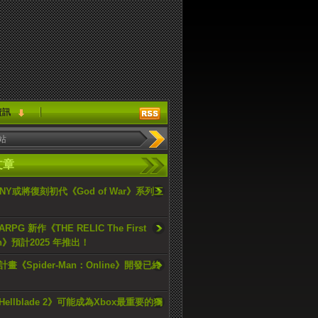
資訊
文章
ONY或將復刻初代《God of War》系列三
PG 新作《THE RELIC The First
an》預計2025 年推出！
畫《Spider-Man：Online》開發已終
ellblade 2》可能成為Xbox最重要的獨