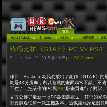
首頁
PLAYSTATION
Switch
XBOX
奇聞奇視
攻略
終極比拼《GTA 5》PC Vs PS4
Posted : Mar - 29 - 2015 @ : 9:35 pm |
PC Games
昨日，Rockstar為我們放出了鉅作《GTA 5
於是4K分辨率，所以遊戲的畫面非常不錯。不
不住了，把該作的PC與
PS4
版畫質進行了對比。
官方公佈了最新一批PC版遊戲畫​​面，其中的光
都要超過任何一款主機版本。這也讓玩家這麼長