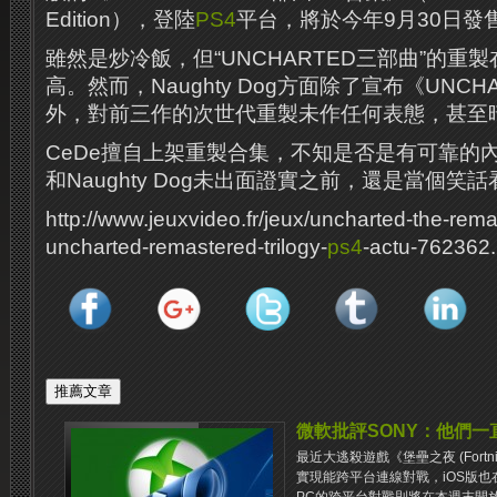
Edition），登陸
PS4
平台，將於今年9月30日發
雖然是炒冷飯，但“UNCHARTED三部曲”的重
高。然而，Naughty Dog方面除了宣布《UNCH
外，對前三作的次世代重製未作任何表態，甚至
CeDe擅自上架重製合集，不知是否是有可靠的內
和Naughty Dog未出面證實之前，還是當個笑
http://www.jeuxvideo.fr/jeux/uncharted-the-rema
uncharted-remastered-trilogy-
ps4
-actu-762362.
微軟批評SONY：他們
最近大逃殺遊戲《堡壘之夜 (Fortn
實現能跨平台連線對戰，iOS版也在