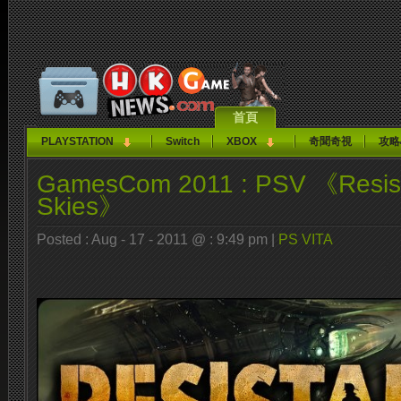
首頁
PLAYSTATION
Switch
XBOX
奇聞奇視
攻略
GamesCom 2011 : PSV 《Resist
Skies》
Posted : Aug - 17 - 2011 @ : 9:49 pm |
PS VITA