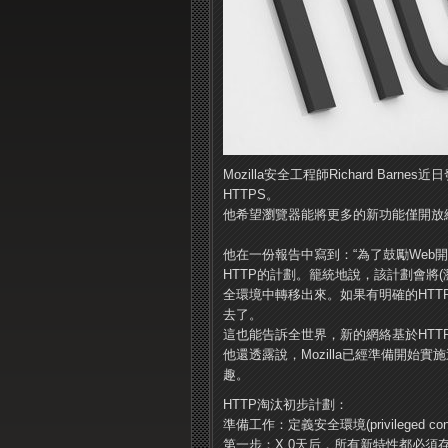
Mozilla安全工程師Richard Ba
HTTPS。
他希望瀏覽器能將更多的新功能僅開放給
他在一份報告中寫到：“為了鼓勵Web開
HTTP的計劃。籠統地說，該計劃會將
全環境中轉移出來。如果有明確的HTT
去了。
這也能告訴全世界，新的網絡基於HTT
他還透露說，Mozilla已經準備開始
趣。
HTTP淘汰初步計劃：
準備工作：定義安全環境(privileged cont
第一步：X.0天后，所有新特性都必須