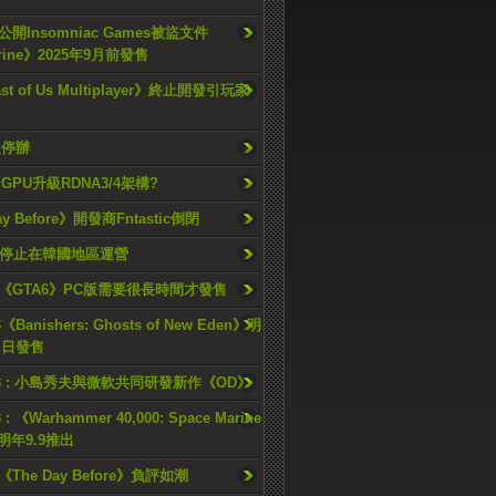
開Insomniac Games被盜文件
rine》2025年9月前發售
ast of Us Multiplayer》終止開發引玩家
久停辦
o GPU升級RDNA3/4架構?
ay Before》開發商Fntastic倒閉
h將停止在韓國地區運營
《GTA6》PC版需要很長時間才發售
《Banishers: Ghosts of New Eden》明
4 日發售
23 : 小島秀夫與微軟共同研發新作《OD》
 : 《Warhammer 40,000: Space Marine
檔明年9.9推出
《The Day Before》負評如潮