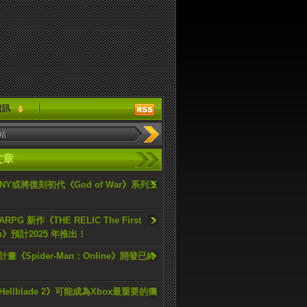
資訊
文章
ONY或將復刻初代《God of War》系列三
PG 新作《THE RELIC The First
an》預計2025 年推出！
畫《Spider-Man：Online》開發已終
ellblade 2》可能成為Xbox最重要的獨