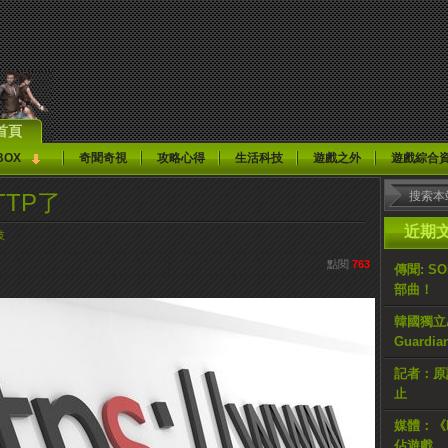
首頁
BOX
奇聞奇視
攻略心得
生活科技
遊戲之外
遊戲綜合
TTP了
近期
技
點閱
763
傳聞: S
部曲！
韓國獨立AR
Guardi
記者：原計
止
媒體：《H
佔遊戲