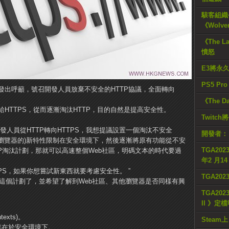
駭客組織公
《Wolve
《The L
憤怒
E3將永
PS5 Pr
rnes近日發出呼籲，號召開發人員放棄不安全的HTTP協議，全面轉向
《The D
HTTPS，從而逐漸淘汰HTTP，目的自然是提高安全性。
Twitc
發人員從HTTP轉向HTTPS，我想提議設置一個淘汰不安全
開發者：
(瀏覽器的)新特性限制在安全環境下，然後逐漸將原有功能從不安
TGA2023
P淘汰計劃，那就可以高速整個Web社區，明碼文本的時代要過
年2 月1
PS，如果你想嘗試新東西就要考慮安全性。 ”
TGA20
實施這個計劃了，並希望了解到Web社區、其他瀏覽器是否同樣有興
TGA2023
II 》定
exts)。
Steam上
存在於安全環境下。