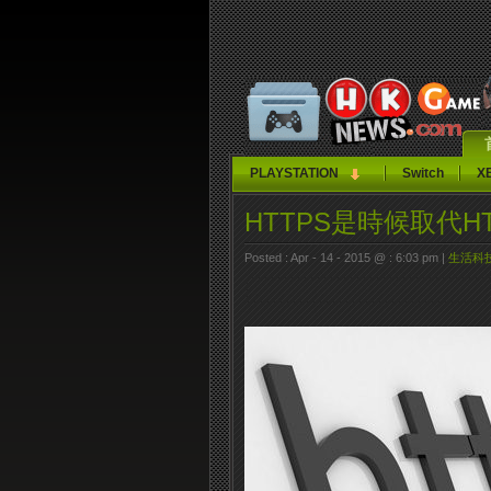
PLAYSTATION
Switch
X
HTTPS是時候取代H
Posted : Apr - 14 - 2015 @ : 6:03 pm |
生活科