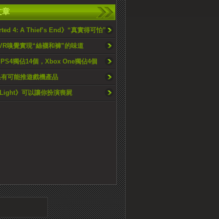
文章
rted 4: A Thief’s End》“真實得可怕”
 VR嗅覺實現“絲襪和褲”的味道
PS4獨佔14個，Xbox One獨佔4個
果有可能推遊戲機產品
g Light》可以讓你扮演喪屍