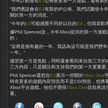
“今年計劃會在
E3
公佈更多第一方遊戲，還有新的I
“我們應該會在
E3
有新的IP公佈。我們試圖使今
關於第一方的消息。”
“今年的
E3
可能感覺不同於以往的
E3
，但我喜歡
據Phil Spencer說，今年Xbox提供的第一方
的：
“這將是個有趣的一年。我認為這可能是我們歷
一年。”
儘管第一方是焦點，同時還會看到來自第三方的
三方內容，只是關注和支持我們的第一方更重要。
Phil Spencer還想在
E3
展示一些關於
Xbox One
時有更多的遊戲內容預告而不是CGI預告，也將
Xbox平台遊戲。他也不覺得
Xbox One
目前來說
量。