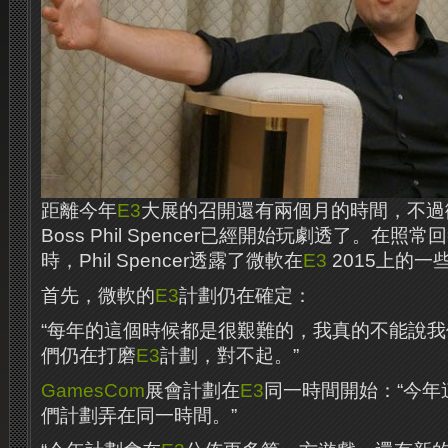
距離今年
E3
大展的召開還有兩個月的時間，不過微
Boss Phil Spencer已經開始玩劇透了。在照常回答
時，Phil Spencer透露了微軟在
E3
2015上的一
首先，微軟的
E3
計劃仍在確定：
“每年的這個時候都是很艱難的，我真的不能說我
們仍在打磨
E3
計劃，對不起。”
GamesCom
展會計劃在
E3
同一時間開始：“今年
們計劃弄在同一時間。”