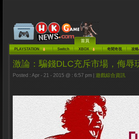
首頁
PLAYSTATION
Switch
XBOX
奇聞奇視
攻略
激論：騙錢DLC充斥市場，侮辱
Posted : Apr - 21 - 2015 @ : 6:57 pm |
遊戲綜合資訊