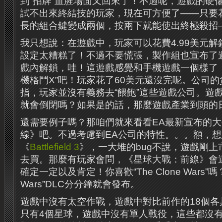
到“招牌”血腥場面又回來了！不過呢，遊戲的硬
試不出來終結技的玩家，現在可方便了——只要花
長的組合鍵變成兩個，按兩下就能使出終極殺招
我只想說：在遊戲中，玩家可以花費4.99美元
設定太糟糕了！不過不要慌張，製作組也宣布了
戲內解鎖，哇！這遊戲感覺和手機遊戲一個樣了
機格鬥X”吧！玩家花了60美元還沒完呢。公司
指，玩家並沒有義務去“餵飽”這些遊戲公司。遊戲
就會倒閉嗎？如果是的話，那麼遊戲產業到頭的
還需要例子嗎？那咱們就來看看EA最新宣布的
線》吧。不過考慮到EA公司的特性。。。額，
《
Battlefield 3
》，一大堆的bug不說，遊戲剛上
去買。那麼有玩家會問，《星球大戰：前線》會
確定一定以及肯定！你喜歡“The Clone Wars”嗎？
Wars”DLC分分鐘就會發布。
遊戲中沒有太空作戰，遊戲中對比前作的18個各
只有4個星球，遊戲中沒有單人戰役，這些都沒