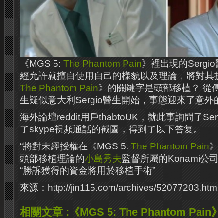
《MGS 5:
The Phantom Pain
》裡出現的Sergi
經允許就擅自使用自己的樣貌以及理論，將對其提出
The Phantom Pain
》的關鍵字是頭部移植？ 從
生疑似意大利Sergio醫生開始，事態迎來了意外
海外論壇reddit用戶thabtoUK，就此事詢問了S
了skype視頻通話的截圖，得到了以下答复。
“將對未經授權在《MGS 5:
The Phantom Pain
頭部移植理論的
小島秀夫
監督所屬的Konami公
“勝訴獲得的資金將用於移植手術”
來源：http://jin115.com/archives/52077203.htm
相關文章 :《MGS 5: The Phantom P