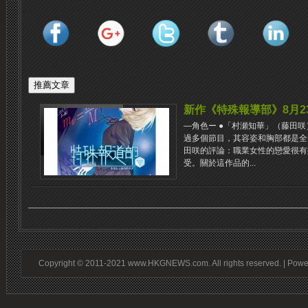
新作《特殊報導部》8月
―角色ー ●「村瀬知華」（藤田咲
過多個節目，其容姿和胸部都是全
田咲的評論：職業女性的戀愛很有
受。關於這作品的...
Copyright © 2011-2021 www.HKGNEWS.com. All rights reserved. | Pow