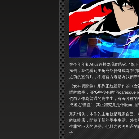
在今年年初Atlus終於為我們帶來了旗下
預告，我們看到主角竟然變身成為“魯
之前的宣傳片，不過官方還是為我們帶
《女神異聞錄》系列正統最新作的《女神
躍的故事，RPG中少有的“Picaresqu
們白天作為普通的高中生，有著各種的
成迷之“怪盜”，其正體究竟是什麼而目的
系列慣例，本作的主角就是玩家自己。
的咖啡店，開始了新的學生生活。外表
生非常巨大的改變。他與之後將相遇的
子。