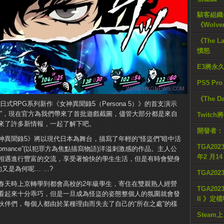
駭客組織公
《Wolve
《The L
憤怒
E3將永
PS5 Pr
《The D
日式RPG系列新作《女神異聞錄5（Persona 5）》的首支演示
邦”，現在官方為我們帶來了首批遊戲截圖，儘管大部分都是來自
Twitc
來了許多新情報，一起了解下吧。
開發者：
異聞錄5》將以現代日本為舞台，描寫了年輕的“怪盜們”暗中活
TGA2023
e romance”(以犯罪方為焦點描寫物語)洋溢刺激感的作品。主人公
年2 月1
相遇進行豐富的交流，享受著愉快的學生生活，但是有時會變身
又是為何呢… …?
TGA20
春天時上京轉學到都會高校的2年級學生，寄住在雙親熟人經營
TGA2023
看起來十分乖巧，但是一旦成為怪盜的姿態整個人的氛圍就會發
II 》定
伙伴們，每個人都由於某種理由而失去了自己的“所在之處”的樣
Steam上