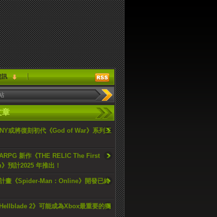
資訊
文章
ONY或將復刻初代《God of War》系列三
PG 新作《THE RELIC The First
an》預計2025 年推出！
畫《Spider-Man：Online》開發已終
ellblade 2》可能成為Xbox最重要的獨