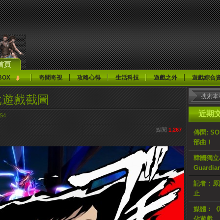
首頁
BOX
奇聞奇視
攻略心得
生活科技
遊戲之外
遊戲綜合
批遊戲截圖
近期
S4
點閱
1,267
傳聞: S
部曲！
韓國獨立AR
Guardi
記者：原計
止
媒體：《H
佔遊戲