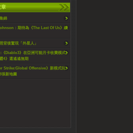
文章
集錦
 Johnson：期待為《The Last Of Us》續
照背後驚現「外星人」
ard :《Diablo3》在亞洲可能月卡收費模式。
霸4》還遙遙無期
r Strike:Global Offensive》新模式玩
8張新地圖