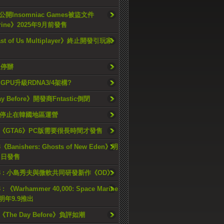
開Insomniac Games被盜文件
rine》2025年9月前發售
ast of Us Multiplayer》終止開發引玩家
久停辦
o GPU升級RDNA3/4架構?
ay Before》開發商Fntastic倒閉
h將停止在韓國地區運營
《GTA6》PC版需要很長時間才發售
《Banishers: Ghosts of New Eden》明
4 日發售
23 : 小島秀夫與微軟共同研發新作《OD》
 : 《Warhammer 40,000: Space Marine
檔明年9.9推出
《The Day Before》負評如潮