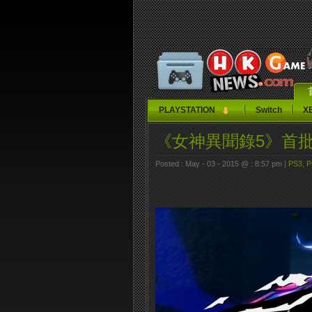
PLAYSTATION
Switch
X
《女神異聞錄5》首
Posted : May - 03 - 2015 @ : 8:57 pm |
PS3
,
P