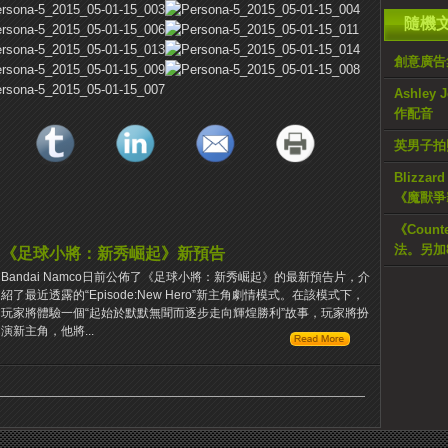
隨機
創意廣告
Ashley
作配音
英男子拍
Blizz
《魔獸爭
《Counte
法。另加
《足球小將：新秀崛起》新預告
Bandai Namco日前公佈了《足球小將：新秀崛起》的最新預告片，介
紹了最近透露的“Episode:New Hero”新主角劇情模式。在該模式下，
玩家將體驗一個“起始於默默無聞而逐步走向輝煌勝利”故事，玩家將扮
演新主角，他將...