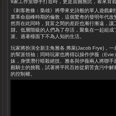
9家工作室聯手打造時，更是震撼無比，看來育碧
《刺客教條：梟雄》將帶來史詩般的單人遊戲劇
業革命巔峰時期的倫敦，這個驚奇的發明年代改
然而在此同時，貧富之間的差距也漸行漸遠，讓
隸。低層階級的人們為了存活，聚集在一起組成
派、過著檯面下不為人知的生活。
玩家將扮演全新主角雅各.弗萊(Jacob Frye)
的幫派領袖；同時玩家也將得以操作伊薇（Evi
妹，身懷潛行暗殺絕技。雅各與伊薇兩人將聯手
殿騎士的挑戰，試著將平民百姓從窮苦貪污中解
的控制權。