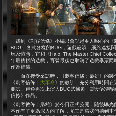
一聽到《刺客信條》小編只會記起令人噁心的《
BUG，各式各樣的BUG，遊戲崩潰，網絡連接
玩家憤懣，它和《Halo: The Master Chief Coll
年最糟糕的遊戲，育碧最後也取消了遊戲季票同
作為補償。
而在接受采訪時，《刺客信條：梟雄》的製
《刺客信條：
大革命
》的教訓，充分利用時間在
測試，避免再次上演大BUG式慘劇。讓玩家體
信條》作品。
《刺客教條：梟雄》於今日正式公開，隨後曝光
本作有了更為深入的了解，尤其是當我們聽到本