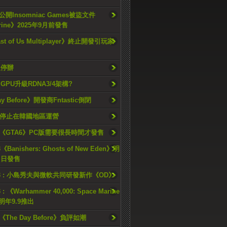
開Insomniac Games被盜文件
rine》2025年9月前發售
ast of Us Multiplayer》終止開發引玩家
久停辦
o GPU升級RDNA3/4架構?
ay Before》開發商Fntastic倒閉
h將停止在韓國地區運營
《GTA6》PC版需要很長時間才發售
《Banishers: Ghosts of New Eden》明
4 日發售
23 : 小島秀夫與微軟共同研發新作《OD》
 : 《Warhammer 40,000: Space Marine
檔明年9.9推出
《The Day Before》負評如潮