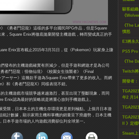
駭客組織公
《Wolve
《The L
Fantasy》《勇者鬥惡龍》這樣的多平台國民RPG作品，但是Square
憤怒
未來，Square Enix將徹底拋棄開發主機遊戲，轉而變成真正的手
E3將永
Square Enix宣布截止2015年3月31日，從《Pokemon》玩家身上賺
PS5 Pr
《The D
，儘管他們發布的主機遊戲確實有所減少，但是手遊和網遊才是為公司
Twitc
勇者鬥惡龍：怪物仙境》《校園女生強襲者》《Final
ンアーサー》這幾款手遊為Square Enix帶來了更多的收入。而網
開發者：
lm Reborn》和《勇者鬥惡龍X》同樣表現不錯。
TGA2023
歐洲地區的主機遊戲市場競爭越來越激烈，甚至出現了壟斷現象，而同
年2 月1
re Enix認為最好的策略就是將重心放到手機遊戲上。
TGA20
展受限，日本本土的主機生存環境更是差到極點。上個月日本遊
佈了一組統計數據，顯示家用主機和掌機的銷量呈下滑趨​​勢，日本主機
TGA2023
，日本手遊市場的人均遊戲消費卻位列全球第一。
II 》定
Steam上