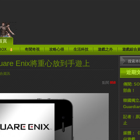
首頁
BOX
奇聞奇視
攻略心得
生活科技
遊戲之外
遊戲綜合
are Enix將重心放到手遊上
近期
合資訊
點閱
858
傳聞: S
部曲！
韓國獨立AR
Guardi
記者：原計
止
媒體：《H
佔遊戲