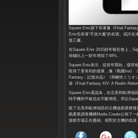
Square Enix旗下有著像《Final 
Enix也有著“手游大廠”的名號。或許在
遊工廠。
在Square Enix 2015財年報告會上，
得錢比上一財年增加了49%。
Square Enix表示，從前年開始
取得了更有利的發展，像《戰國Ixa》《
Fantasy：記憶水晶》《乖離性ミリオ
遊《Final Fantasy XIV: A Rea
Square Enix還認為，在北美和
時手機和平板也在不斷增長。所以Squa
除了北美和歐洲地區的主機遊戲業務發
戲產業調查機構Media Create公
遊戲市場正在萎縮。相對於主機的低迷