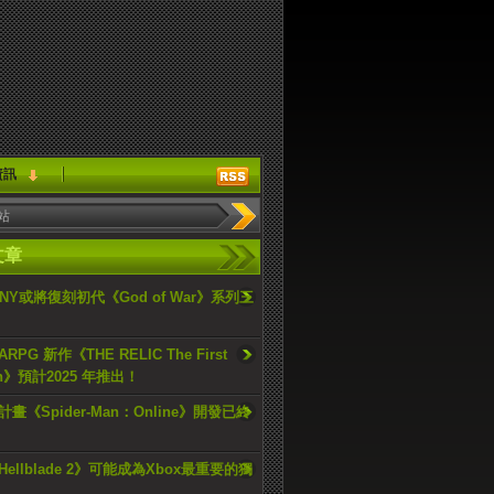
資訊
文章
ONY或將復刻初代《God of War》系列三
PG 新作《THE RELIC The First
an》預計2025 年推出！
畫《Spider-Man：Online》開發已終
ellblade 2》可能成為Xbox最重要的獨