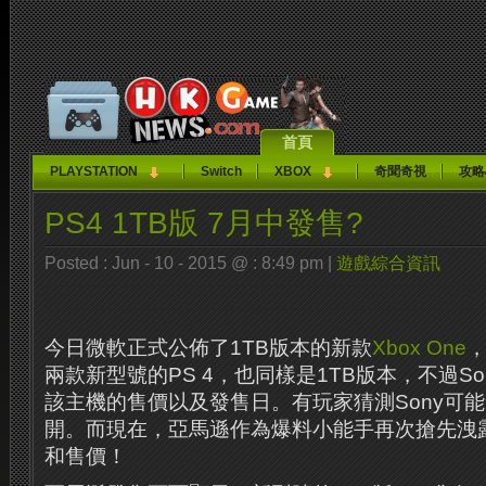
首頁
PLAYSTATION
Switch
XBOX
奇聞奇視
攻略
PS4 1TB版 7月中發售?
Posted : Jun - 10 - 2015 @ : 8:49 pm |
遊戲綜合資訊
今日微軟正式公佈了1TB版本的新款
Xbox One
，
兩款新型號的PS 4，也同樣是1TB版本，不過S
該主機的售價以及發售日。有玩家猜測Sony可
開。而現在，亞馬遜作為爆料小能手再次搶先洩
和售價！