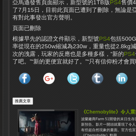
亞馬遜發售頁面顯示，新型號的1TB版
PS4
售價
了7月15日，目前此頁面已遭到了刪除，無論是亞
有對此事發出官​​方聲明。
頁面已刪除
根據早先的認證文件顯示，新型號
PS4
包括500
率從現在的250w縮減為230w，重量也從2.8kg
次的洩露，玩家的反應也是多種多樣，“新的
PS4
了吧。”“新的更便宜就好了。”“只有信仰粉才會買
《Chernobylite》
波蘭廠商Farm 51開發的末日生存恐
新預告。影片一開頭就重現了令人
有些超自然現象的畫面。官方也宣布
《Chernobylite》動用...