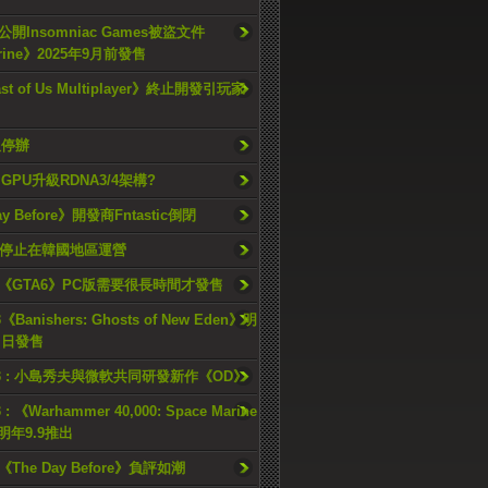
開Insomniac Games被盜文件
rine》2025年9月前發售
ast of Us Multiplayer》終止開發引玩家
久停辦
o GPU升級RDNA3/4架構?
ay Before》開發商Fntastic倒閉
h將停止在韓國地區運營
《GTA6》PC版需要很長時間才發售
《Banishers: Ghosts of New Eden》明
4 日發售
23 : 小島秀夫與微軟共同研發新作《OD》
 : 《Warhammer 40,000: Space Marine
檔明年9.9推出
《The Day Before》負評如潮