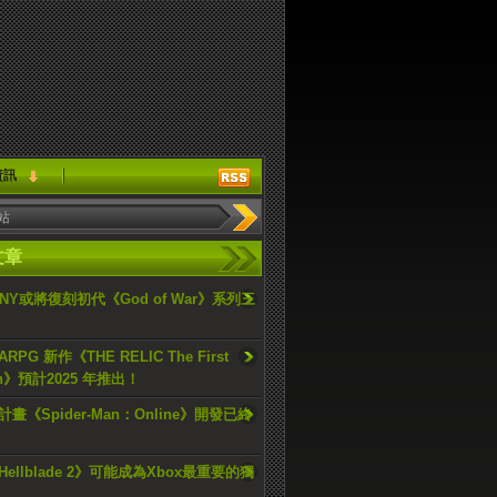
資訊
文章
ONY或將復刻初代《God of War》系列三
PG 新作《THE RELIC The First
an》預計2025 年推出！
畫《Spider-Man：Online》開發已終
ellblade 2》可能成為Xbox最重要的獨