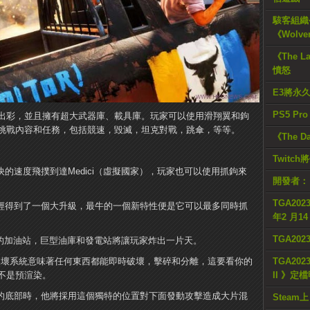
駭客組織公
《Wolve
《The L
憤怒
E3將永
PS5 Pr
出彩，並且擁有超大武器庫、載具庫。玩家可以使用滑翔翼和鉤
挑戰內容和任務，包括競速，毀滅，坦克對戰，跳傘，等等。
《The D
Twitc
超快的速度飛撲到達Medici（虛擬國家），玩家也可以使用抓鉤來
開發者：
TGA2023
中已經得到了一個大升級，最牛的一個新特性便是它可以最多同時抓
年2 月1
TGA20
大量的加油站，巨型油庫和發電站將讓玩家炸出一片天。
理破壞系統意味著任何東西都能即時破壞，擊碎和分離，這要看你的
TGA2023
不是預渲染。
II 》定
東西的底部時，他將採用這個獨特的位置對下面發動攻擊造成大片混
Steam上