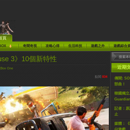
首頁
BOX
奇聞奇視
攻略心得
生活科技
遊戲之外
遊戲綜合
Cause 3》10個新特性
近期
XBox One
點閱
834
傳聞: S
部曲！
韓國獨立AR
Guardi
記者：原計
止
媒體：《H
佔遊戲