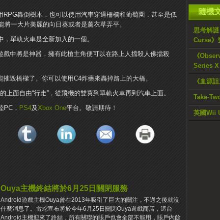
隨機
用RPG轟倒樹木，也可以使用汽車穿過柵欄和葡萄園，甚至是低
能將一大片美麗的向日葵或者是薰衣草弄平。
思考解謎《B
列載具中，單軌火車是全新加入的一個。
Curse》
在遊戲中將是神器，擁有此槍主角便可以在路上人擋殺人佛擋殺
《Obser
Series X
能摧毀橋樑了。你可以使用C4炸藥來轟掉路上的大橋。
《血源詛
所有載具的上面自由“行走”，從飛機的雙翼到單軌火車再到汽車上面。
Take-
陸PC，
PS4
及
Xbox One
平台。敬請期待！
英國Wi
Ouya主機終結將於6月25日關閉服務
Android遊戲主機Ouya曾在2013年吸引了巨大的關注，不過之後就沒
什麼消息了。雷蛇宣布將於今年6月25日關閉Ouya遊戲商店，這台
Android主機迎來了終結，所有關聯的賬戶也會全部不能用，賬戶內餘