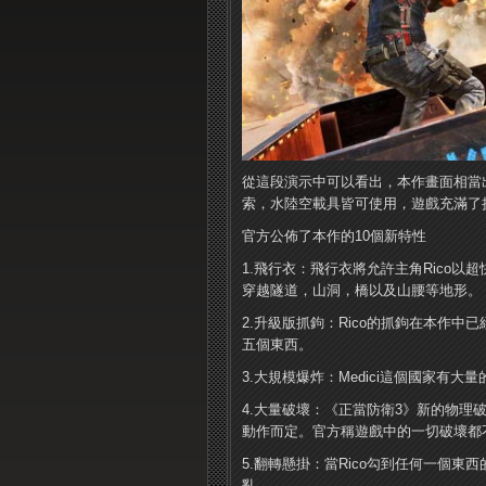
從這段演示中可以看出，本作畫面相當
索，水陸空載具皆可使用，遊戲充滿了
官方公佈了本作的10個新特性
1.飛行衣：飛行衣將允許主角Rico以
穿越隧道，山洞，橋以及山腰等地形。
2.升級版抓鉤：Rico的抓鉤在本作
五個東西。
3.大規模爆炸：Medici這個國家有
4.大量破壞：《正當防衛3》新的物
動作而定。官方稱遊戲中的一切破壞都
5.翻轉懸掛：當Rico勾到任何一個
亂。