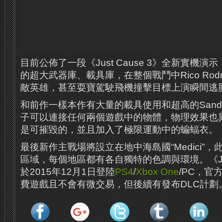
目前公佈了一段《Just Cause 3》全新實機
的超大武器庫、載具庫，在整個戰鬥中Rico Rodr
敵英雄，甚至耍寶駕駛飛機撞擊目標上演瞬間逃
和前作一樣本作有大量的載具使用和超高的Sand
子可以連接任何兩個遊戲中的物體，物理效果也
是可摧毀的，並且加入了極限運動中的蝙蝠衣。
最後新作主戰場將設立在地中海島國“Medici”
區域，每個地區都有各自獨特的色調與環境。《Just
於2015年12月1日登陸
PS4
/
Xbox One
/PC，官
費遊戲且不會有微交易，但後續有發布DLC計劃