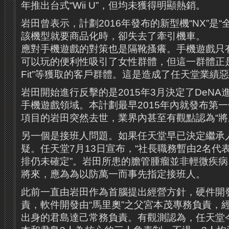
年推出台式“Wii U”，但均未獲得明顯熱銷。
岩田曾表示，計劃2016年發布的新型機“NX”是
該機型就要商品化時，卻失去了牽引機車。
應對手機遊戲的對策也是隔靴搔癢。手機遊戲只有
可以玩的便利性吸引了女性群體，但這一群體正是任
Fit”等獲取的客戶群體。這是造成了任天堂業績
岩田開始進行反擊的是2015年3月決定了DeN
手機遊戲領域。本計劃最早2015年內就發布第
項目的岩田突然去世，業界內甚至有觀點認為“將
另一個是接班人問題。如果任天堂早已決定繼承
疑。任天堂7月13日宣布，“社長職務暫由2名代
排仍未確定”。岩田所患的膽管腫瘤並非輕微疾
將來，應為為以防萬一而事先指定接班人。
此前一直由岩田作為首腦提出經營方針，硬件開
責，軟件開發由“馬里奧”之父宮本茂專務負責，
出身的君島達己常務負責。有觀測認為，任天堂