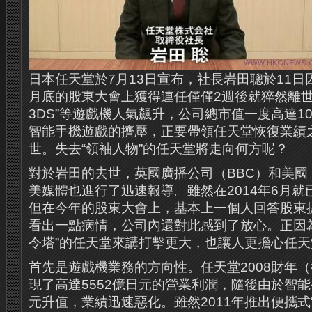
日本任天堂於7月13日宣布，社長岩田聰於11日
月底的股東大會上獲得連任僅僅2週後就猝然離世
3DS”等遊戲機人氣飆升，公司總市值一度高達1
智能手機遊戲的擠壓，正要帶領任天堂恢復業績
世。失去“領袖人物”的任天堂將走向何方呢？
對於岩田的去世，英國廣播公司（BBC）和美國
美媒體也進行了迅速報導。雖然在2014年6月
但在今年的股東大會上，基本上一個人回答股東
看出一點病情，公司內還對此感到了放心。正因
令塔”的任天堂來講打擊更大，也讓人更擔心任
首先是遊戲機業務的方向性。任天堂2008財年（截
現了高達5552億日元的營業利潤，隨後由於智
元升值，業績迅速惡化。雖然2011年推出便攜式“任