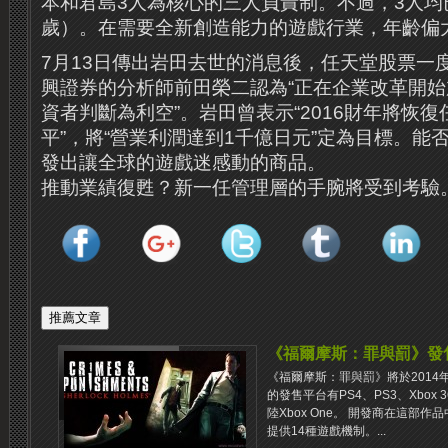
本和君島3人為核心的三人負責制。不過，3人均已
歲）。在需要全新創造能力的遊戲行業，年齡偏
7月13日傳出岩田去世的消息後，任天堂股票一度
興證券的分析師前田榮二認為“正在企業改革開
資者判斷為利空”。岩田曾表示“2016財年將恢
平”，將“營業利潤達到1千億日元”定為目標。能
發出讓全球的遊戲迷感動的商品。
推動業績復甦？新一任管理層的手腕將受到考驗
《福爾摩斯：罪與罰》發
《福爾摩斯：罪與罰》將於2014
的發售平台有PS4、PS3、Xbox
陸Xbox One。 開發商在這部
提供14種遊戲機制。...