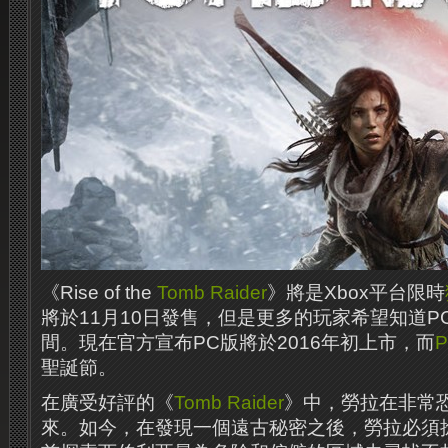
《Rise of the
Tomb Raider
》將是Xbox平台限時
將於11月10日發售，但是更多的玩家希望知道P
間。現在官方宣布PC版將於2016年初上市，而
P
聖誕節。
在廣受好評的《
Tomb Raider
》中，勞拉在非常
來。如今，在發現一個遠古秘密之後，勞拉必須