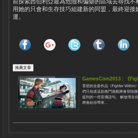
前探索西伯利亞最為危險和偏僻的區域去尋找不
用她的只會和生存技巧組建新的同盟，最終迎接
運。
GamesCom2013 : 《Fi
育碧的全新作品《Fighter Wi
們只知道這款格鬥遊戲將會登陸微軟的
提到的一些宣傳語句。 解放埋在
將會給你帶來...