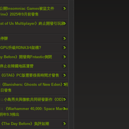
開Insomniac Games被盜文件
rine》2025年9月前發售
ast of Us Multiplayer》終止開發引玩家
久停辦
o GPU升級RDNA3/4架構?
ay Before》開發商Fntastic倒閉
h將停止在韓國地區運營
《GTA6》PC版需要很長時間才發售
《Banishers: Ghosts of New Eden》明
4 日發售
23 : 小島秀夫與微軟共同研發新作《OD》
 : 《Warhammer 40,000: Space Marine
檔明年9.9推出
《The Day Before》負評如潮