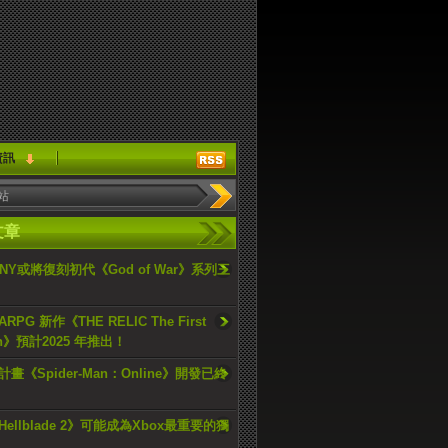
資訊
文章
ONY或將復刻初代《God of War》系列三
PG 新作《THE RELIC The First
an》預計2025 年推出！
畫《Spider-Man：Online》開發已終
ellblade 2》可能成為Xbox最重要的獨