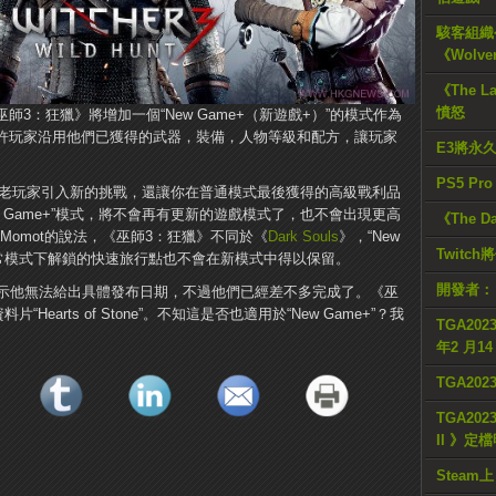
駭客組織公
《Wolve
《The L
憤怒
示《巫師3：狂獵》將增加一個“New Game+（新遊戲+）”的模式作為
允許玩家沿用他們已獲得的武器，裝備，人物等級和配方，讓玩家
E3將永
PS5 Pr
經驗的老玩家引入新的挑戰，還讓你在普通模式最後獲得的高級戰利品
 Game+”模式，將不會再有更新的遊戲模式了，也不會出現更高
《The D
 Momot的說法，《巫師3：狂獵》不同於《
Dark Souls
》，“New
Twitc
正常模式下解鎖的快速旅行點也不會在新模式中得以保留。
開發者：
t表示他無法給出具體發布日期，不過他們已經差不多完成了。《巫
earts of Stone”。不知這是否也適用於“New Game+”？我
TGA2023
年2 月1
TGA20
TGA2023
II 》定
Steam上