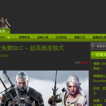
首頁
BOX
奇聞奇視
攻略心得
生活科技
遊戲之外
遊戲綜合
免費DLC – 超高難度模式
近期
綜合資訊
點閱
1,676
傳聞: S
部曲！
韓國獨立AR
Guardi
記者：原計
止
媒體：《H
佔遊戲