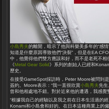
小島秀夫
的離開，暗示了他與科樂美多年的“感情
知道是什麼原因導致他們“決裂”，但是在EA CFO Pe
中，他覺得他們雙方應該和好，而不是老死不相
《
Metal Gear Solid
》系列的創始人已經和Kona
歷史。
在接受GameSpot採訪時，Peter Moore被問
簽約。Moore表示：“我一直很欣賞
小島秀夫
先生
曾和他相處地不錯。對於近來他的遭遇，我感覺
“根據我自己的經驗以及我之前在日本生活過的
Konami和小島會和好的。在日本這種商業上的