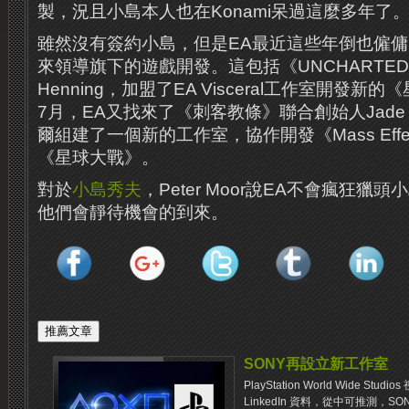
製，況且小島本人也在Konami呆過這麼多年了。
雖然沒有簽約小島，但是EA最近這些年倒也僱
來領導旗下的遊戲開發。這包括《UNCHARTED
Henning，加盟了EA Visceral工作室開發
7月，EA又找來了《刺客教條》聯合創始人Jade 
爾組建了一個新的工作室，協作開發《Mass Effect:
《星球大戰》。
對於
小島秀夫
，Peter Moor說EA不會瘋狂
他們會靜待機會的到來。
SONY再設立新工作室
PlayStation World Wide 
LinkedIn 資料，從中可推測，