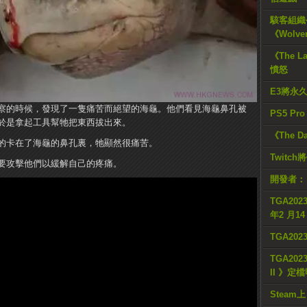
駭客組織公
《Wolve
《The L
憤怒
E3將永
察的時候，發現了一隻痛苦而絕望的海龜。他們看見海龜鼻孔被
PS5 Pr
於是拿起工具幫牠把東西拔出來。
《The D
的卡在了海龜的鼻孔裏，牠顯然很痛苦。
Twitc
要攻擊他們以緩解自己的疼痛。
開發者：
TGA2023
年2 月1
TGA20
TGA2023
II 》定
Steam上