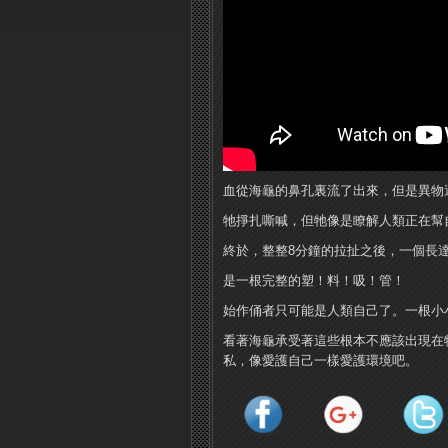
血從海龜的鼻孔裏流了出來，但是異物
牠掙扎嘶喊，但牠像是瞭解人類正在幫
終於，整整8分鐘的拉扯之後，一個長達
是一根完整的塑！料！吸！管！
始作俑者只可能是人類自己了。一根小
看著海龜承受著這些根本不應該出現在
私，像愛護自己一樣愛護環境吧。