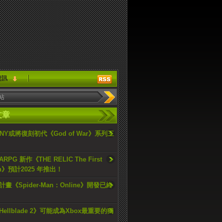
資訊
文章
ONY或將復刻初代《God of War》系列三
PG 新作《THE RELIC The First
an》預計2025 年推出！
畫《Spider-Man：Online》開發已終
ellblade 2》可能成為Xbox最重要的獨