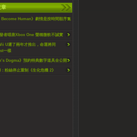
文章
oit Become Human》劇情是按時間順序進
發者唱衰Xbox One 聲稱微軟不誠實
Wii U遲了兩年才推出，命運將同
ast一樣
on’s Dogma》預約特典數字道具全公開
M : 粉絲停止重制《生化危機 2》