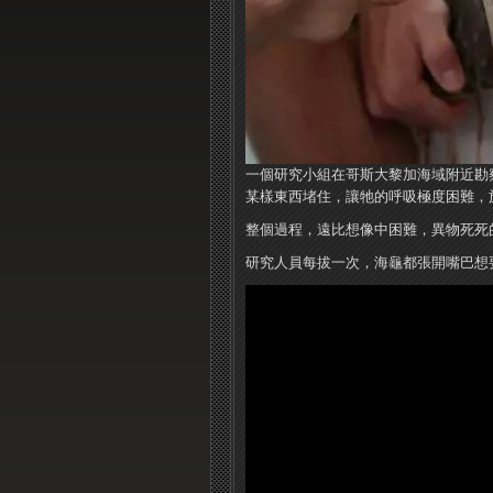
一個研究小組在哥斯大黎加海域附近勘
某樣東西堵住，讓牠的呼吸極度困難，
整個過程，遠比想像中困難，異物死死
研究人員每拔一次，海龜都張開嘴巴想