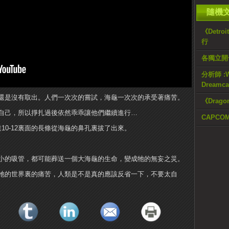
隨機
《Detr
行
各獨立開
分析師 :
Dreamc
還是沒有取出。人們一次次的嘗試，海龜一次次的承受著痛苦。
《Drag
自己，所以掙扎過後依然乖乖讓他們繼續進行…
CAPCO
10-12裏面的長條從海龜的鼻孔裏拔了出來。
小的吸管，都可能葬送一個大海龜的生命，變成牠的無妄之災。
牠的世界裏的痛苦，人類是不是真的應該反省一下，不要太自