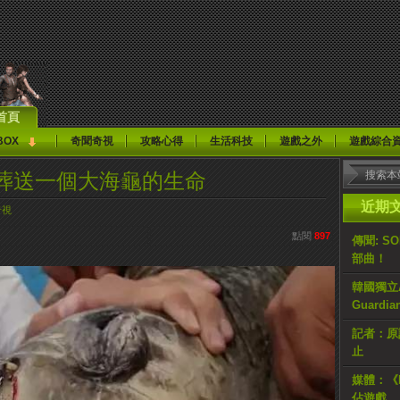
首頁
BOX
奇聞奇視
攻略心得
生活科技
遊戲之外
遊戲綜合
葬送一個大海龜的生命
近期
奇視
點閱
897
傳聞: S
部曲！
韓國獨立AR
Guardi
記者：原計
止
媒體：《H
佔遊戲