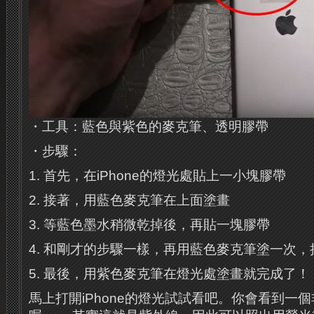
・工具：藍色與紫色的麥克筆、透明膠帶
・步驟：
1. 首先，在iPhone的燈光處貼上一小塊膠帶
2. 接著，用藍色麥克筆在上面塗畫
3. 等藍色墨水稍微乾掉後，再貼一塊膠帶
4. 和剛才的步驟一樣，再用藍色麥克筆塗一次
5. 最後，用紫色麥克筆在燈光處塗畫就完成了！
馬上打開iPhone的燈光試試看吧。你會看到一