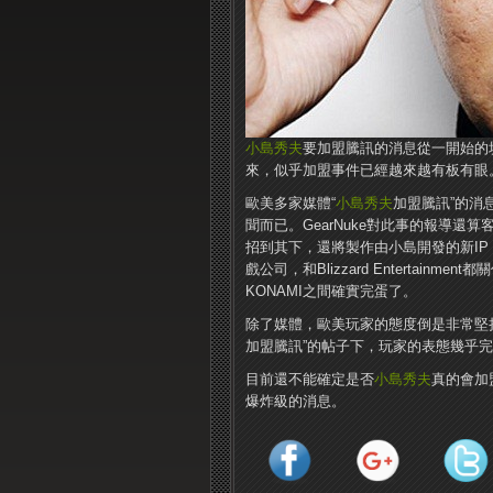
小島秀夫
要加盟騰訊的消息從一開始的
來，似乎加盟事件已經越來越有板有眼
歐美多家媒體“
小島秀夫
加盟騰訊”的消
聞而已。GearNuke對此事的報導
招到其下，還將製作由小島開發的新I
戲公司，和Blizzard Entertai
KONAMI之間確實完蛋了。
除了媒體，歐美玩家的態度倒是非常堅持
加盟騰訊”的帖子下，玩家的表態幾乎完全一
目前還不能確定是否
小島秀夫
真的會加
爆炸級的消息。