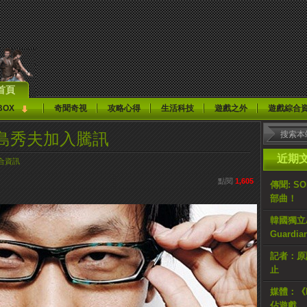
首頁
BOX
奇聞奇視
攻略心得
生活科技
遊戲之外
遊戲綜合
島秀夫加入騰訊
近期
合資訊
點閱
1,605
傳聞: S
部曲！
韓國獨立AR
Guardi
記者：原計
止
媒體：《H
佔遊戲