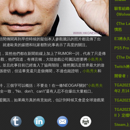
駭客組織公
《Wolve
《The L
憤怒
E3將永
坊間傳聞再到早些時候的疑似本人參觀騰訊的照片都流傳了出
。就連歐美的媒體和玩家都對此事表示了高度的關注。
PS5 Pr
息，當然他們都在新聞前綴上加上了RUMOR一詞，代表了只是傳
《The D
還算客觀，他們寫道，有傳言稱，大陸遊戲公司騰訊想要將
小島秀夫
P，並且此事目前已經進入了協商階段，雖然騰訊是世界最大的遊
Twitc
nment都關係密切，但這畢竟還只是個傳聞，不過也能證明，
小島秀夫
和
開發者：
TGA2023
，三個字可以概括：不要去！在一條NEOGAF關於“
小島秀夫
年2 月1
致，“No、don’t、can’t”還有人忍不住爆出大量粗口。
盟騰訊，如果兩方真的有意如此，估計到時候又會是全球遊戲業
TGA20
TGA2023
II 》定
Steam上