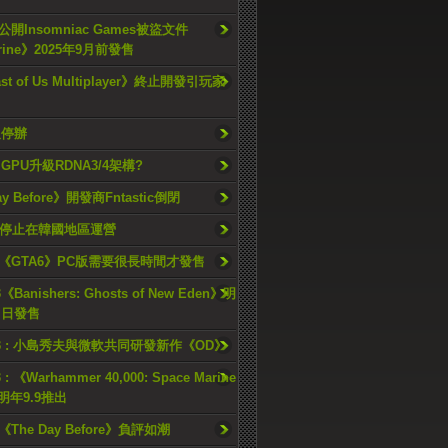
開Insomniac Games被盜文件
rine》2025年9月前發售
ast of Us Multiplayer》終止開發引玩家
久停辦
o GPU升級RDNA3/4架構?
ay Before》開發商Fntastic倒閉
h將停止在韓國地區運營
《GTA6》PC版需要很長時間才發售
《Banishers: Ghosts of New Eden》明
4 日發售
23 : 小島秀夫與微軟共同研發新作《OD》
 : 《Warhammer 40,000: Space Marine
檔明年9.9推出
《The Day Before》負評如潮