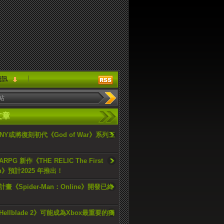
資訊
文章
ONY或將復刻初代《God of War》系列三
PG 新作《THE RELIC The First
an》預計2025 年推出！
畫《Spider-Man：Online》開發已終
ellblade 2》可能成為Xbox最重要的獨